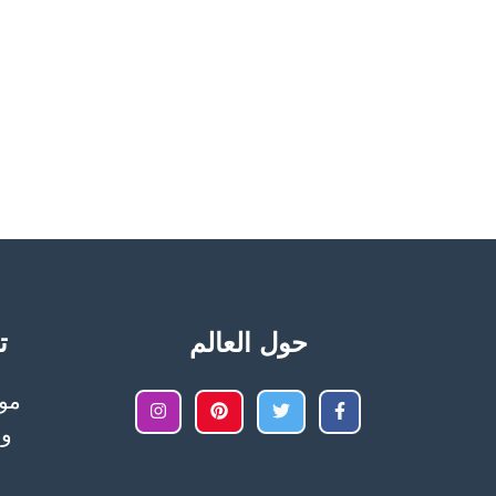
حول العالم
تح
وا