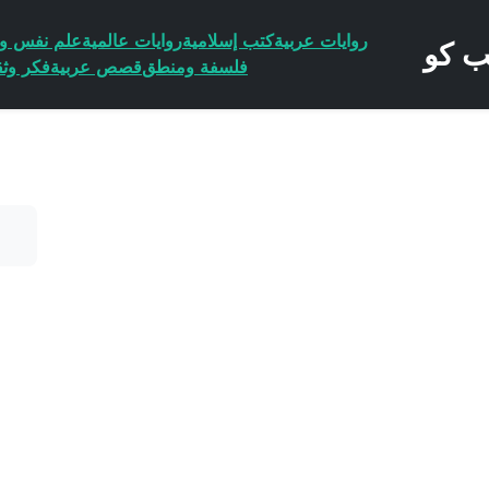
روايات عربية
كتب إسلامية
روايات عالمية
علم نفس وا
فلسفة ومنطق
قصص عربية
فكر وثق