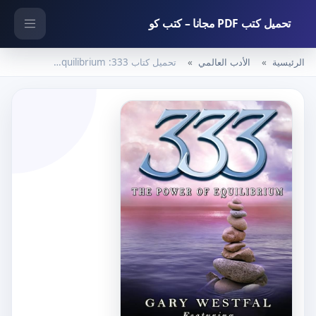
تحميل كتب PDF مجانا – كتب كو
الرئيسية
الأدب العالمي
تحميل كتاب 333: The Power of Equilibrium – غاري ويستفال وكيرك هندريكس بصيغة PDF مجانا