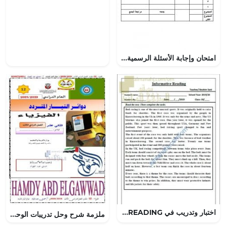
امتحان وإجابة الأسئلة الرسمية للفصل الدراسي الثاني الدور الأول (لغة عربية) التاسع
اختبار وتدريب في INFORMATION READING (لغة انجليزية) العاشر
ملزمة شرح وحل تدريبات الوحدة العاشرة دوائر التيار المتردد (فيزياء) الثاني عشر المتقدم