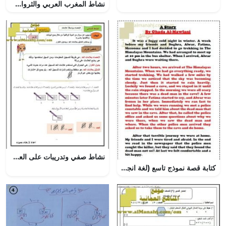
نشاط المغرب العربي والثروات الطبيعية (المواد الاجتماعية) الخامس
نشاط صفي وتدريبات على العد بواسطة العلامات – احصاء (رياضيات) الثالث
كتابة قصة نموذج تاسع (لغة انجليزية) ملفات مدرسية