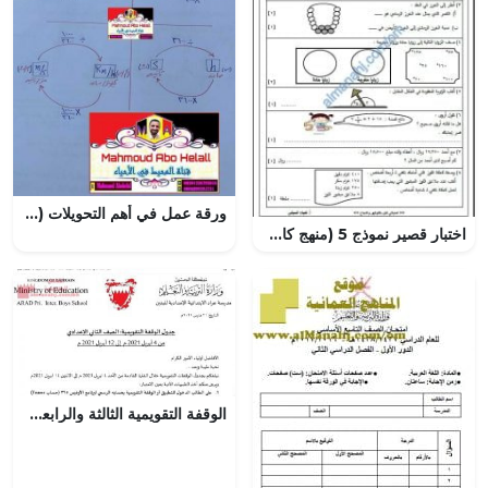
ورقة عمل في أهم التحويلات (علوم وبيئة) الثاني عشر
اختبار قصير نموذج 5 (منهج كامبردج) مع الحل (رياضيات) الخامس
الوقفة التقويمية الثالثة والرابعة للصف الثاني الإعدادي