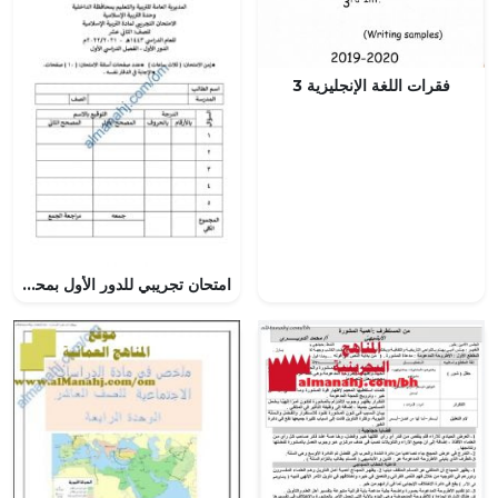
فقرات اللغة الإنجليزية 3
امتحان تجريبي للدور الأول بمحافظة الداخلية (تربية اسلامية) الثاني عشر