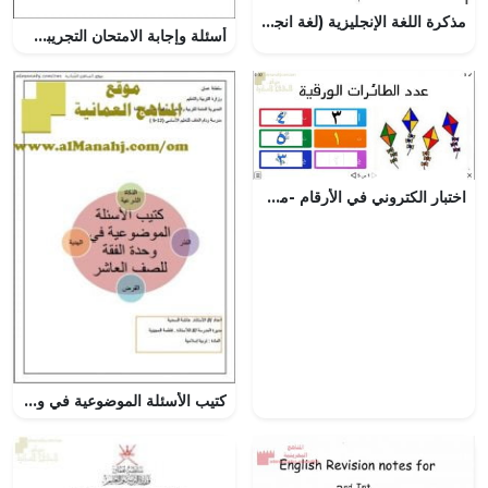
مذكرة اللغة الإنجليزية (لغة انجليزية) الرابع
أسئلة وإجابة الامتحان التجريبي الدور الأول في محافظة الظاهرة (لغة انجليزية) التاسع
اختبار الكتروني في الأرقام -مورد تعليمي (رياضيات) الأول
كتيب الأسئلة الموضوعية في وحدة الفقه والتجويد (تربية اسلامية) العاشر