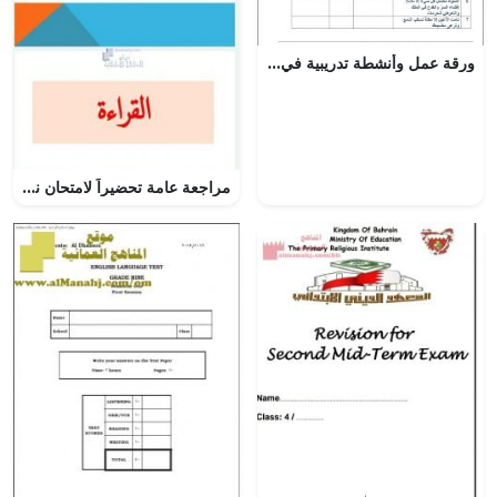
ورقة عمل وأنشطة تدريبية في درس أسلوب الاستثناء نموذج أول (لغة عربية) الثاني عشر
مراجعة عامة تحضيراً لامتحان نهاية الفصل, (لغة عربية) السابع