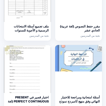
مقرر حفظ النصوص (لغة عربية)
ملف تجميع أسئلة الامتحانات
الحادي عشر
الرسمية و الأجوبة للسنوات
السابقة الدور الأول (الامتحانات)
نخبة من المدرسين
نخبة من المدرسين
التاسع
أسئلة امتحانية ومراجعة للاختبار
اختبار قصير في PRESENT
النهائي وفق منهج كامبردج نموذج
PERFECT CONTINUOUS (لغة
ثالث (رياضيات) التاسع
انجليزية) حلقة ثانية