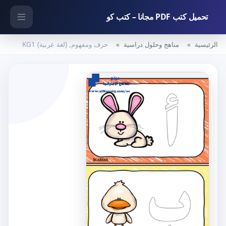
تحميل كتب PDF مجانا – كتب كو
الرئيسية
مناهج وحلول دراسية
حرف ومفهوم, (لغة عربية) KG1