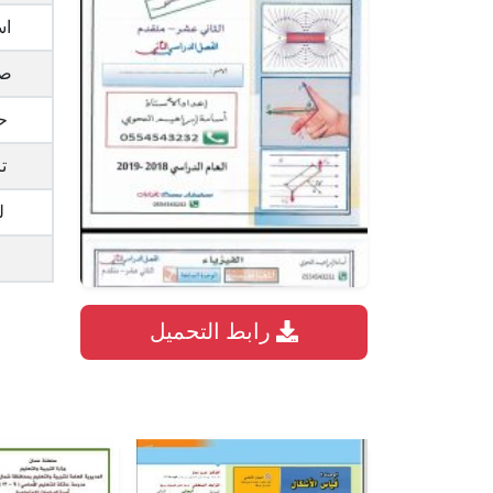
اس
صي
ح
ت
ل
رابط التحميل