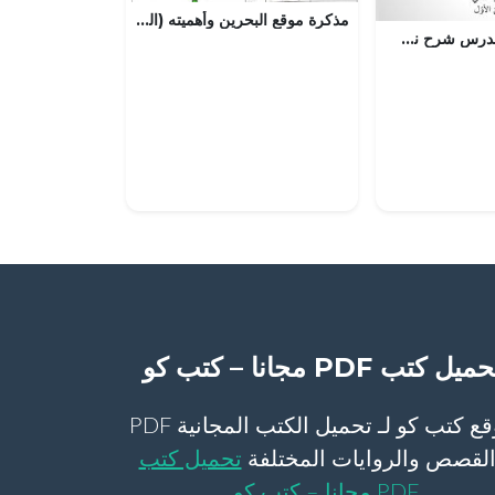
مذكرة موقع البحرين وأهميته (المواد الاجتماعية) الرابع
عرض بوربوينت لدرس شرح نص قرآني من دلائل قدرة الله تعالى
ميل كتب PDF مجانا – كتب كو
موقع كتب كو لـ تحميل الكتب المجانية PDF
لقصص والروايات المختلفة
تحميل كتب
PDF مجانا – كتب كو
.