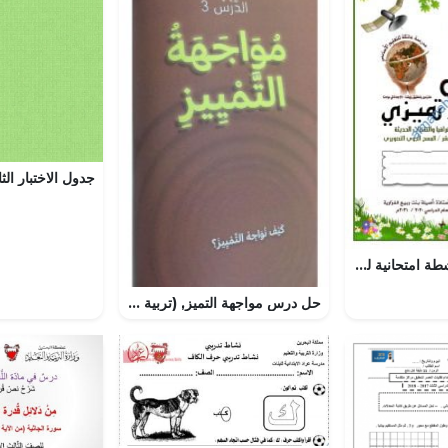
مذكرة أسئلة وأنشطة امتحانية لدرس المسح الجوي التصويري (جغرافيا) الثاني عشر
حل درس مواجهة التميز, (تربية أخلاقية) الثالث