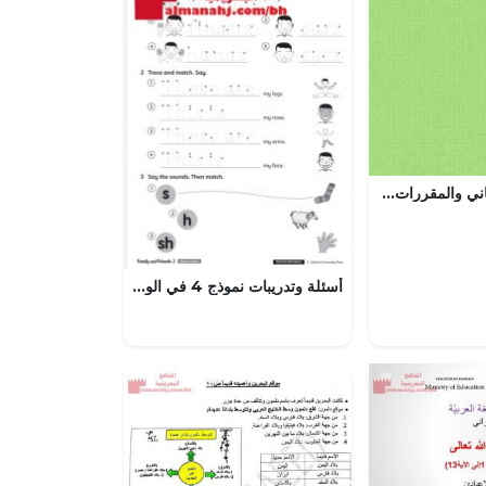
جدول الاختبار الثاني والمقررات والمواعيد للصف العاشر المتقدم مدرسة الشعلة الخاصة, (المدارس) العاشر المتقدم
أسئلة وتدريبات نموذج 4 في الوحدة الثانية