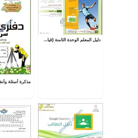
دليل المعلم الوحدة الثامنة (قياس الأشكال), (رياضيات) السابع