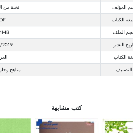
م المؤلف
نخبة من ا
غة الكتاب
DF
جم الملف
94MB
اريخ النشر
/2019
غة الكتاب
العر
التصنيف
مناهج وحلو
كتب مشابهة