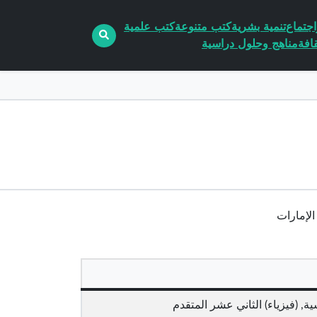
جتماع
تنمية بشرية
كتب متنوعة
كتب علمية
افة
مناهج وحلول دراسية
ة, (فيزياء) الثاني عشر المتقدم