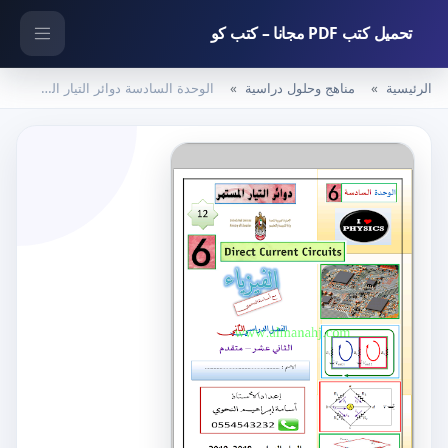
تحميل كتب PDF مجانا – كتب كو
الرئيسية
مناهج وحلول دراسية
الوحدة السادسة دوائر التيار المستمر, (فيزياء) الثاني عشر المتقدم