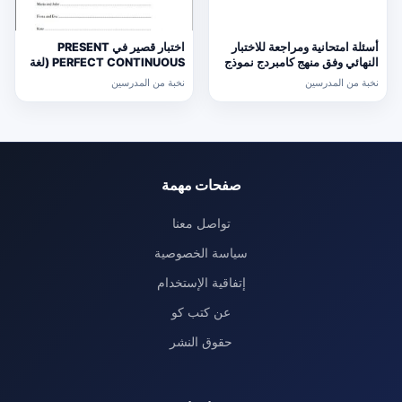
أسئلة امتحانية ومراجعة للاختبار
اختبار قصير في PRESENT
النهائي وفق منهج كامبردج نموذج
PERFECT CONTINUOUS (لغة
ثالث (رياضيات) التاسع
انجليزية) حلقة ثانية
نخبة من المدرسين
نخبة من المدرسين
صفحات مهمة
تواصل معنا
سياسة الخصوصية
إتفاقية الإستخدام
عن كتب كو
حقوق النشر