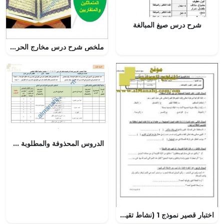
شرح درس صيغ المبالغة
ملخص شرح درس مخارج الحروف (تربية اسلامية) التاسع
الدروس المحذوفة والمطلوبة وفق الخطة الدراسية الجديدة وفق منهج كامبردج (رياضيات) الأول
اختبار قصير نموذج 1 (نشاط تقييمي) (تربية اسلامية) الثالث