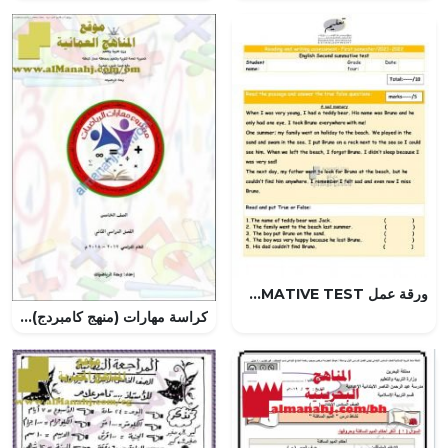
ورقة عمل ENGLISH SECOND SUMMATIVE TEST, (لغة انجليزية) الرابع
كراسة مهارات (منهج كامبردج) (رياضيات) الخامس