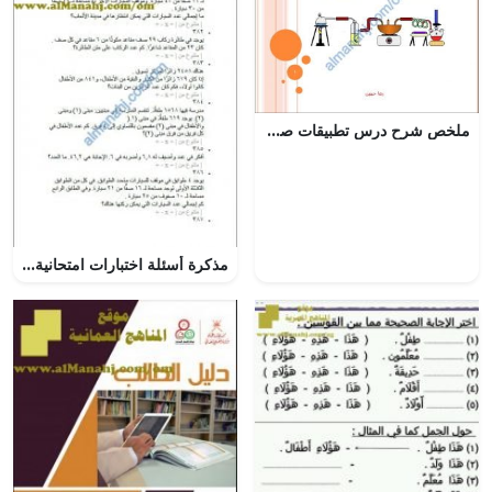
ملخص شرح درس تطبيقات صناعية على تفاعلات الأكسدة والاختزال (نسخة محدثة) (كيمياء) الثاني عشر
مذكرة أسئلة اختبارات امتحانية شاملة (رياضيات) السادس