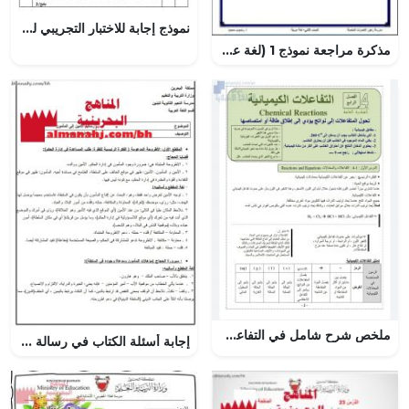
نموذج إجابة للاختبار التجريبي للامتحان النهائي الدور الأول (لغة عربية) الثاني عشر
مذكرة مراجعة نموذج 1 (لغة عربية) الثاني
ملخص شرح شامل في التفاعلات الكيميائية والمول, (كيمياء) الثاني عشر المتقدم
إجابة أسئلة الكتاب في رسالة الأمين إلى المأمون