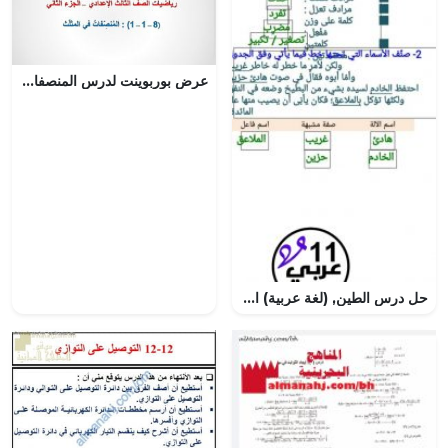
عرض بوربوينت لدرس المنصفات في المثلث
حل درس الطين, (لغة عربية) الحادي عشر