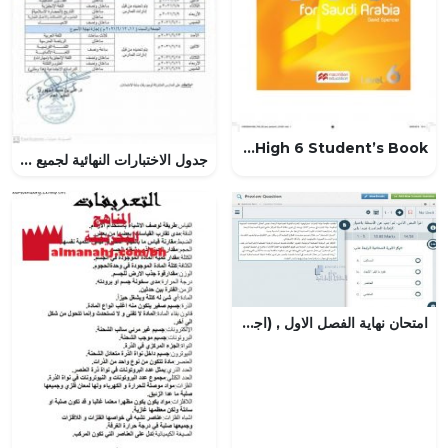
flying High 6 Student’s Book – المنهاج السعودي
جدول الاختبارات النهائية لجميع الصفوف في محافظة مسقط (الامتحانات) ملفات مدرسية
امتحان نهاية الفصل الاول , (اجتماعيات) السادس