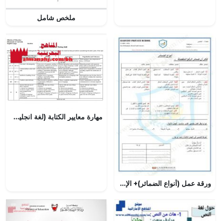
ملخص شامل
مهارة معايير الكتابة (لغة انجليزية) التاسع
ورقة عمل (أنواع الضمائر)+ الإجابة (لغة عربية) الخامس