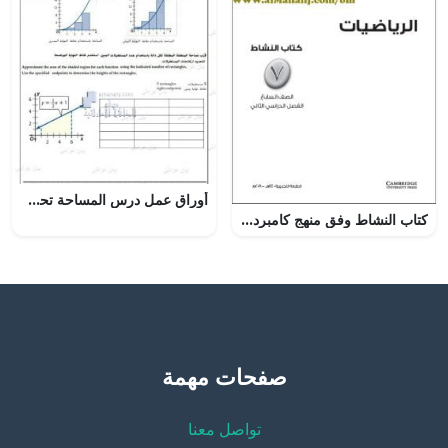
أوراق عمل درس المساحة تحت المنحني والتكامل من الوحدة الحادية عشرة, (رياضيات) الثاني عشر العام
كتاب النشاط وفق منهج كامبردج (رياضيات) السابع
صفحات مهمة
تواصل معنا