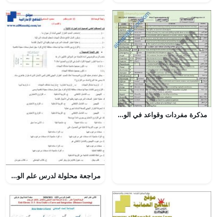
مذكرة مفردات وقواعد في الوحدة الثالثة (BE PREPARED) للثيم الثالث (لغة انجليزية) الثاني عشر
مراجعة محلولة لدرس علم الوراثة, (علوم) الثاني عشر العام