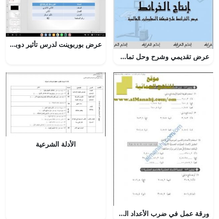
عرض بوربوينت لدرس تأثير دوبلر
عرض تقديمي وشرح وحل تمارين درس عرض الخرائط على شبكة المعلومات العالمية – بوربوينت (جغرافيا) الثاني عشر
الأدلة الشرعية
ورقة عمل في ضرب الأعداد العشرية والكسور العشرية (رياضيات) السابع