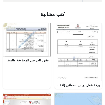
كتب مشابهة
مقرر الدروس المحذوفة والمطلوبة حسب وثيقة المحتوى التدريسي في ظل جائحة الكورونا (تربية اسلامية) الحادي عشر
ورقة عمل درس الضمائر, (لغة عربية) الخامس