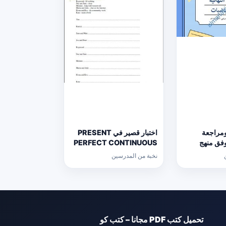
ومراجعة
اختبار قصير في PRESENT
 وفق منهج
PERFECT CONTINUOUS
الث
(لغة انجليزية) حلقة ثانية
نخبة من المدرسين
ع
تحميل كتب PDF مجانا – كتب كو