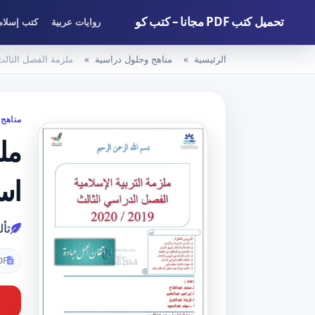
تحميل كتب PDF مجانا – كتب كو
روايات عربية
كتب إسلام
الرئيسية
مناهج وحلول دراسية
ملزمة الفصل الثالث 
مناهج 
ملز
اس
تأ
DF