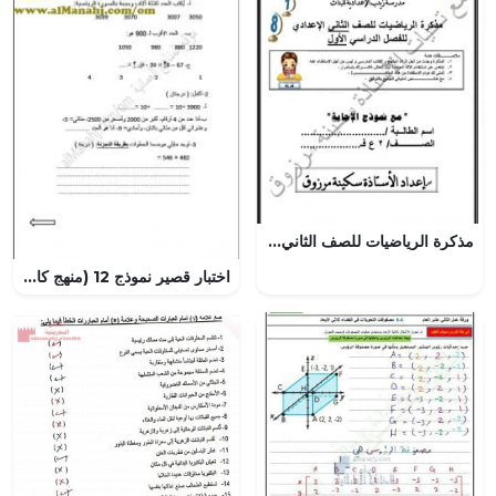
مذكرة الرياضيات للصف الثاني الإعدادي (رياضيات) الثامن
اختبار قصير نموذج 12 (منهج كامبردج) (رياضيات) الرابع