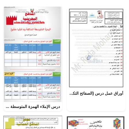
أوراق عمل درس (الصفائح التكتونية والزلازل والبراكين) (علوم) الرابع
درس الإملاء الهمزة المتوسطة الساكنة وما قبلها مفتوح