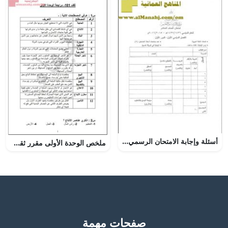
أسئلة وإجابة الامتحان الرسمي الدور الأول (لغة عربية) العاشر
ملخص الوحدة الأولى مقرر ثقف 101 (منوعة) الأول الثانوي
صفحات مهمة