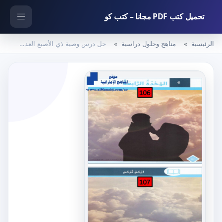
تحميل كتب PDF مجانا – كتب كو
الرئيسية
مناهج وحلول دراسية
حل درس وصية ذي الأصبع العدواني لأبنه أسيدٍ, (لغة عربية) الثامن