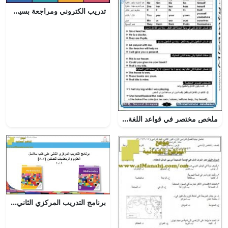
تدريب الكتروني ومراجعة بسيطة على القواعد (لغة انجليزية) حلقة ثانية
ملخص مختصر في قواعد اللغة الانجليزية (لغة انجليزية) ملفات مدرسية
برنامج التدريب المركزي الثاني على كتب سلاسل الرياضيات (رياضيات) الثامن