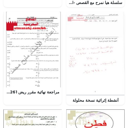
سلسلة هيا نمرح مع القصص -الجزء الثاني (لغة عربية) الثالث
مراجعة نهائية مقرر ريض 261 (رياضيات) الثاني الثانوي
أنشطة إثرائية نسخة محلولة