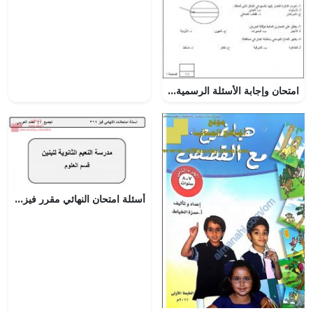
امتحان وإجابة الأسئلة الرسمية في محافظة البريمي للفصل الدراسي الأول الدور الثاني (اجتماعيات) الخامس
أسئلة امتحان النهائي مقرر فيز 311