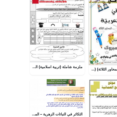
ملزمة شاملة (تربية اسلامية) الخامس
مذكرة الأوائل (المحاور الثلاثة) (لغة عربية) السادس
التكاثر في النباتات الزهرية – المنهاج السعودي