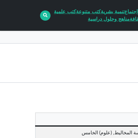
جتماع
تنمية بشرية
كتب متنوعة
كتب علمية
افة
مناهج وحلول دراسية
سة المخاليط, (علوم) الخامس