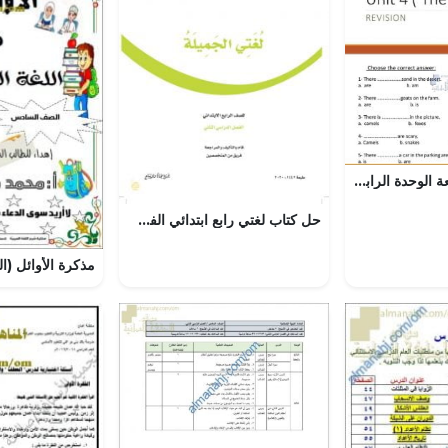
أوراق عمل مراجعة الوحدة الرابعة, (لغة انجليزية) الرابع
حل كتاب لغتي رابع ابتدائي الفصل الثاني – المنهاج السعودي