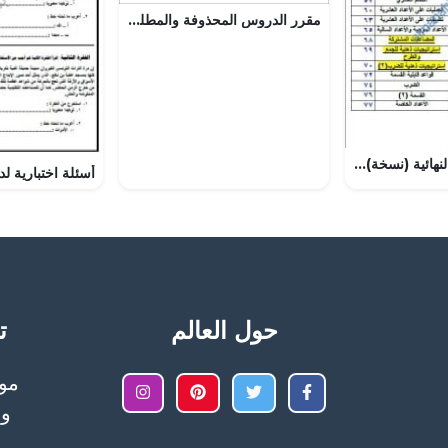
مقرر الدروس المحذوفة والمطلوبة حسب وثيقة المحتوى التدريسي في ظل جائحة الكورونا (تربية اسلامية) السادس
مذكرة المراجعة النهائية (نسخة) وفق منهج كامبردج (رياضيات) السادس
حول العالم
تح
وا