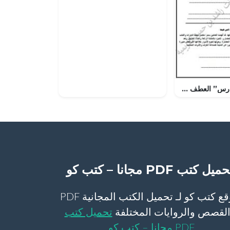
أسئلة اختبارية لدرس” العطف ” والتوكيد” (لغة عربية) العاشر
ميل كتب PDF مجانا – كتب كو
موقع كتب كو لـ تحميل الكتب المجانية PDF
لقصص والروايات المختلفة
تحميل كتب
PDF مجانا – كتب كو
.