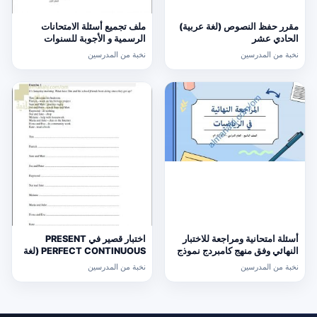
مقرر حفظ النصوص (لغة عربية)
ملف تجميع أسئلة الامتحانات
الحادي عشر
الرسمية و الأجوبة للسنوات
السابقة الدور الأول (الامتحانات)
نخبة من المدرسين
نخبة من المدرسين
التاسع
أسئلة امتحانية ومراجعة للاختبار
اختبار قصير في PRESENT
النهائي وفق منهج كامبردج نموذج
PERFECT CONTINUOUS (لغة
ثالث (رياضيات) التاسع
انجليزية) حلقة ثانية
نخبة من المدرسين
نخبة من المدرسين