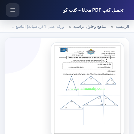
تحميل كتب PDF مجانا – كتب كو
الرئيسية
مناهج وحلول دراسية
ورقة عمل 1 (رياضيات) التاسع العام