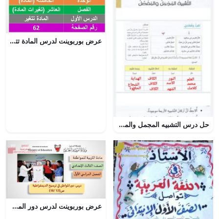
عرض بوربوينت لدرس المادة تتغيير
حل درس التشبيه المجمل والمفصل, (لغة عربية) الثامن
عرض بوربوينت لدرس دور المواطن في ترسيخ الديمقراطية