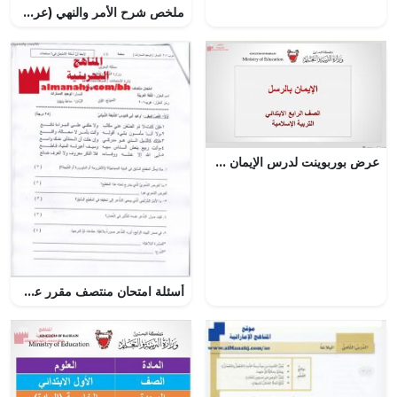
ملخص شرح الأمر والنهي (عرب 301) (لغة عربية) الثالث الثانوي
عرض بوربوينت لدرس الإيمان بالرسل
أسئلة امتحان منتصف مقرر عرب 201