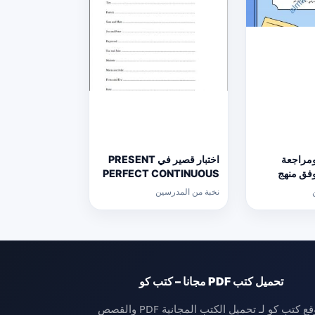
ومراجعة
اختبار قصير في PRESENT
 وفق منهج
PERFECT CONTINUOUS
الث
(لغة انجليزية) حلقة ثانية
نخبة من المدرسين
ع
تحميل كتب PDF مجانا – كتب كو
موقع كتب كو لـ تحميل الكتب المجانية PDF والقصص