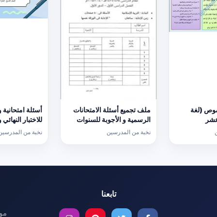
وص (لغة
ملف تجميع أسئلة الامتحانات
أسئلة امتحانية 
عشر
الرسمية و الأجوبة للسنوات
للاختبار النهائي
السابقة الدور الأول
كامبردج نموذج ث
نخبة من المدرسين
نخبة من المدرسين
(الامتحانات) التاسع
(رياضيات) التاس
تابعنا