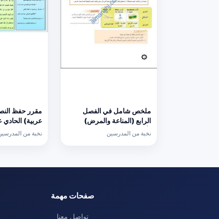
ملخص شامل في الفصل
مقرر حفظ النص
الرابع (المناعة والمرض)
عربية) الحادي 
(أحياء) الحادي عشر
نخبة من المدرسين
نخبة من المدرسين
صفحات مهمة
تواصل معنا