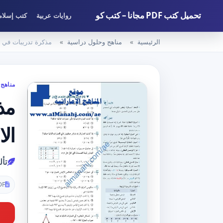
تحميل كتب PDF مجانا – كتب كو
روايات عربية
كتب إسلام
الرئيسية
مناهج وحلول دراسية
مذكرة تدريبات في ال
مناهج 
مذ
ال
تأ
DF