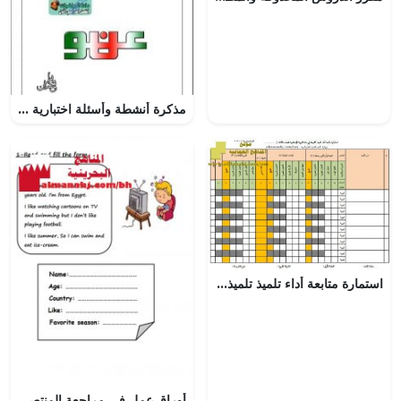
مذكرة أنشطة وأسئلة اختبارية شاملة (رياضيات) الأول
استمارة متابعة أداء تلميذ تلميذة (تربية اسلامية) الثالث
أوراق عمل في مراجعة المنتصف