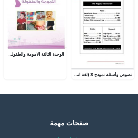
الوحدة الثالثة الامومة والطفولة – المنهاج السعودي
نصوص وأسئلة نموذج 3 (لغة انجليزية) الثاني
صفحات مهمة