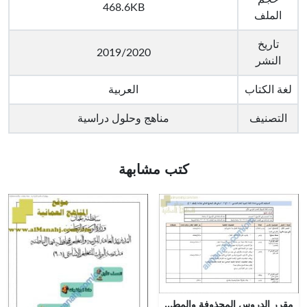
468.6KB
الملف
تاريخ
2019/2020
النشر
لغة الكتاب
العربية
التصنيف
مناهج وحلول دراسية
كتب مشابهة
مقرر الدروس المحذوفة والمطلوبة حسب وثيقة المحتوى التدريسي في ظل جائحة الكورونا (لغة عربية) الرابع