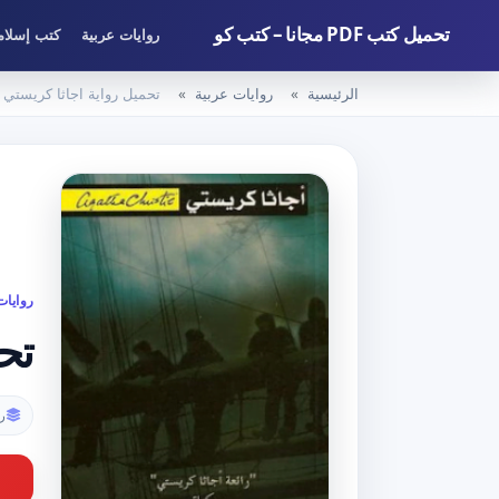
تحميل كتب PDF مجانا – كتب كو
روايات عربية
كتب إسلام
الرئيسية
روايات عربية
تحميل رواية اجاثا كريستي و
روايات
تح
ر