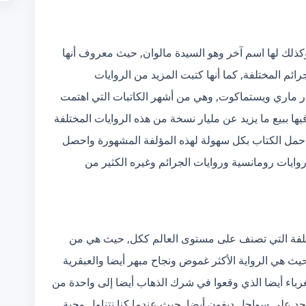
وكذلك لها اسم آخر وهو السيدة مالوان, حيث معروف أنها
رائم المختلفة, كما أنها كتبت المزيد من الروايات
ر ماري ويستماكوت, وهي من أشهر الكاتبات التي اهتمت
فيها ببيع ما يزيد عن مليار نسخة من هذه الروايات المختلفة
جمت بالفعل إلى ما يزيد عن 103 لغة, حمل الكتاب بكل سهولة لهذه المؤلفة المشهورة واحصل
روايات رومانسية وروايات الجرائم وغيره الكثير من
مختلفة التي تصنف على مستوى العالم ككل, حيث هي من
 حيث هي الرواية الأكثر غموض ونجاح مبهر أيضا والعبقرية
غرباء أيضا الذي وقعوا في شرك الذهاب أيضا إلى واحدة من
اجد على سواحل ديفون أيضا, حيث عندما كنا نتناول وجبة