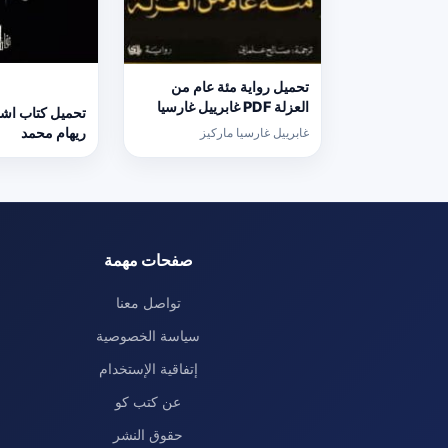
تحميل رواية مئة عام من
العزلة PDF غابرييل غارسيا
ماركيز
ريهام محمد
غابرييل غارسيا ماركيز
صفحات مهمة
تواصل معنا
سياسة الخصوصية
إتفاقية الإستخدام
عن كتب كو
حقوق النشر