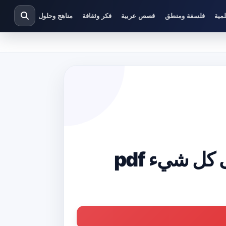
مية
فلسفة ومنطق
قصص عربية
فكر وثقافة
مناهج وحلول دراسية
كل شيء pdf