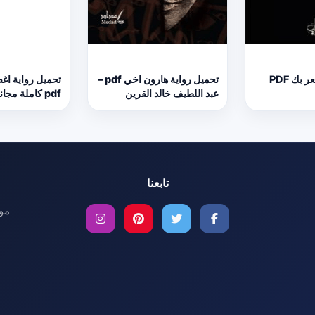
تحميل كتاب اشعر بك PDF
تحميل رواية هارون اخي pdf –
تحميل رواية اغ
عبد اللطيف خالد القرين
pdf كاملة مجانا
تابعنا