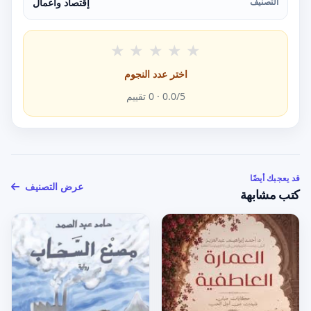
التصنيف
إقتصاد وأعمال
★
★
★
★
★
اختر عدد النجوم
/5 ·
0.0
0
تقييم
قد يعجبك أيضًا
عرض التصنيف
كتب مشابهة