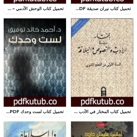
تحميل كتاب نيران صديقة PDF تأليف علاء الأسواني مجانا [كامل]
تحميل كتاب الوحش الآدمي – سلسلة رجل المستحيل PDF تأليف نبيل فاروق مجانا [كامل]
تحميل كتاب المختار في الأدب والنصوص والبلاغة للسنة الاولى من التعليم الثانوي PDF تأليف مجموعة من المؤلفين مجانا [كامل]
تحميل كتاب لست وحدك PDF تأليف أحمد خالد توفيق مجانا [كامل]