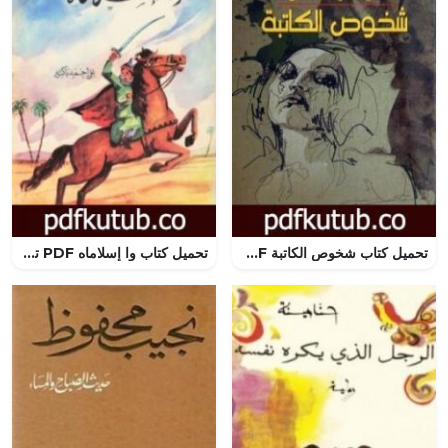
تحميل كتاب شخوص الكاتبة PDF تأليف أماني سليمان داوود مجانا [كامل]
تحميل كتاب وا إسلاماه PDF تأليف علي أحمد باكثير مجانا [كامل]