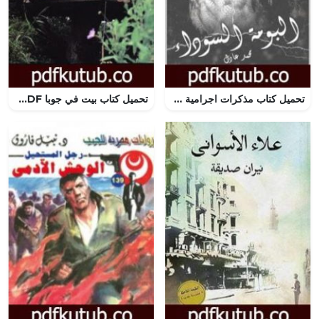
تحميل كتاب مذكرات اجرامية 2 – البومة السوداء PDF تأليف محمد عادل مجانا [كامل]
تحميل كتاب بيت في جوبا PDF تأليف أحمد الملك مجانا [كامل]