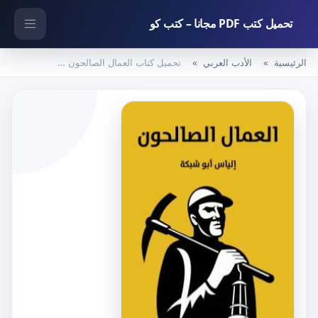
تحميل كتب PDF مجانا – كتب كو
الرئيسية
الأدب العربي
تحميل كتاب العمال الصالحون PDF تأليف إلياس أبو شبكة مجانا [كامل]