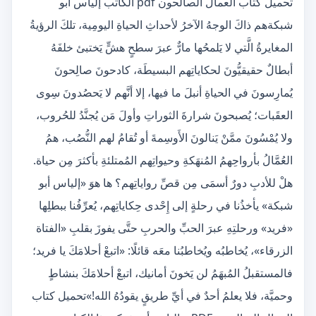
تحميل كتاب العمال الصالحون pdf الكاتب إلياس أبو
شبكةهم ذاكَ الوجهُ الآخرُ لأحداثِ الحياةِ اليومِية، تلكَ الرؤيةُ
المغايرةُ الَّتي لا يَلمحُها مارٌّ عبرَ سطحٍ هشٍّ يَختبئ خلفَهُ
أبطالٌ حقيقيُّونَ لحكاياتِهم البسيطَة، كادحونَ صالِحونَ
يُمارِسونَ في الحياةِ أنبلَ ما فيها، إلا أنَّهم لا يَحصُدونَ سِوى
العقَبات؛ يُصبحونَ شرارةَ الثوراتِ وأولَ مَن يُجنَّدُ للحُروب،
ولا يُمْسُونَ ممَّنْ يَنالونَ الأَوسِمةَ أو تُقامُ لهم النُّصُب، همُ
العُمَّالُ بأرواحِهمُ المُنهَكةِ وحيواتِهم المُمتلئةِ بأكثرَ مِن حياة.
هلْ للأدبِ دورٌ أسمَى مِن قصِّ رواياتِهم؟ ها هوَ «إلياس أبو
شبكة» يأخذُنا في رحلةٍ إلى إِحْدى حِكاياتِهم، يُعرِّفُنا ببطلِها
«فريد» ورحلتِهِ عبرَ الحبِّ والحربِ حتَّى يفوزَ بقلبِ «الفتاة
الزرقاء»، يُخاطبُه ويُخاطبُنا معَه قائلًا: «اتبعْ أحلامَكَ يا فريد؛
فالمستقبلُ المُبهَمُ لن يَخونَ أمانيك، اتبعْ أحلامَكَ بنشاطٍ
وحميَّة، فلا يعلمُ أحدٌ في أيِّ طريقٍ يقودُهُ الله!»تحميل كتاب