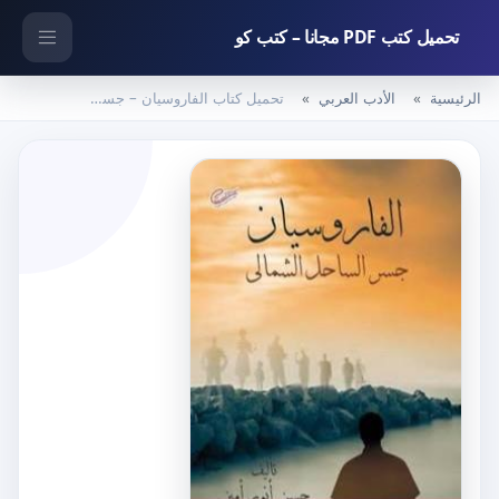
تحميل كتب PDF مجانا – كتب كو
الرئيسية
الأدب العربي
تحميل كتاب الفاروسيان – جسر الساحل الشمالي PDF تأليف حسن أنور أمين مجانا [كامل]