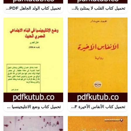
تحميل كتاب القلب لا يمتلئ بالذهب PDF تأليف أنيس منصور مجانا [كامل]
تحميل كتاب الولد الجاهل PDF تأليف فواز حداد مجانا [كامل]
تحميل كتاب الأنفاس الأخيرة PDF تأليف محمد حيدار مجانا [كامل]
تحميل كتاب وضع الانتليجينسيا في البناء الاجتماعي المصري الحديث PDF تأليف عادل العمري مجانا [كامل]