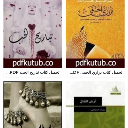
تحميل كتاب براري الحمى PDF تأليف ابراهيم نصرالله مجانا [كامل]
تحميل كتاب تباريح الحب PDF تأليف وناسي مروى مجانا [كامل]