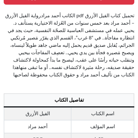
تحميل كتاب الفيل الأزرق pdf الكاتب أحمد مرادرواية الفيل الأزرق
– أحمد مراد بعد خمس سنوات من العُزلة الاختيارية يستأنف د.
يحيي عمله في مستشفى العباسية للصحّة النفسية، حيث يجد في
انتظاره مفاجأة.. في “8 غرب”، القسم الذي يقرّر مَصير مُرتكبي
الجرائم، يُقابل صديق قديم يحمل إليه ماضي جاهد طويلاً لينساه،
ويصبح مَصيره فجأة بين يدي يحيي.. تعصِف المفاجآت بيحيي
وتنقلب حياته رأسًا على عقب، ليصبح ما بدأ كمحاولة لاكتشاف
حقيقة صديقه، رحلة مثيرة لاكتشاف نفسه.. أو ما تبقى منهاهذا
الكتاب من تأليف أحمد مراد و حقوق الكتاب محفوظة لصاحبها
تفاصيل الكتاب
اسم الكتاب
الفيل الأزرق
اسم المؤلف
أحمد مراد