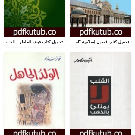
تحميل كتاب فصول إسلامية PDF تأليف علي الطنطاوي مجانا [كامل]
تحميل كتاب فيض الخاطر – الجزء العاشر PDF تأليف أحمد أمين مجانا [كامل]