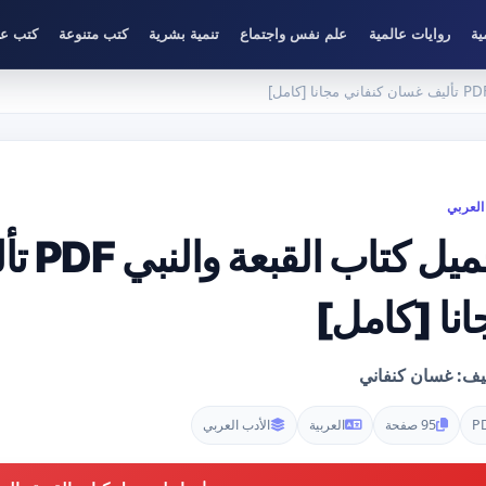
ية
روايات عالمية
علم نفس واجتماع
تنمية بشرية
كتب متنوعة
كتب عل
العربي
تحميل 
انا [كامل]
ليف: غسان كنفاني
P
95 صفحة
العربية
الأدب العربي