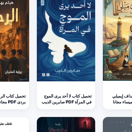
داف إيميلي
تحميل كتاب لا أحد يرى الموج
تحميل كتاب الرح
في المرآة PDF صابرين الديب
بردى PDF مجانا
مجانا