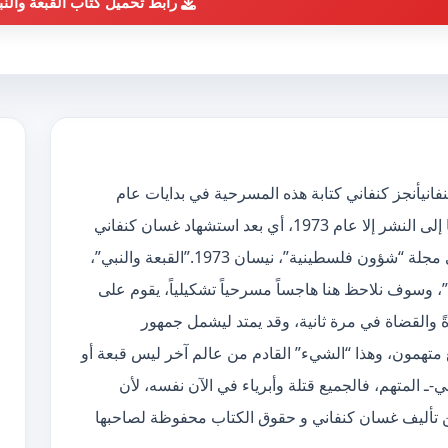
رابط تحميل كتاب القبعة والن
بي pdf الكاتب غسان كنفانيأنجز كنفاني كتابة هذه المسرحية في بدايات عام
1967، غير أن “القبعة والنبي” لم تعرف طريقها إلى النشر إلا عام 1973، أي بعد استشهاد غسان كنفاني
بحوالي تسعة أشهر، إذ نشرت، للمرة الأولى في مجلة “شؤون فلسطينية”، نيسان 1973.”القبعة والنبي”،
”، وسوف نلاحظ هنا هاجساً مسرحياً تشكيلياً، يقوم على
ً والقضاة في مرة ثانية، وقد يمتد ليشمل جمهور
تهمون، وهذا “الشيء” القادم من عالم آخر ليس قبعة أو
ضي-ـ المتهم، فالجميع قتلة وأبرياء في الآن نفسه، لأن
 تأليف غسان كنفاني و حقوق الكتاب محفوظة لصاحبها