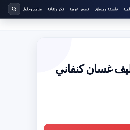
مية
فلسفة ومنطق
قصص عربية
فكر وثقافة
مناهج وحلول دراسية
كتاب القبعة والنبي PDF تأليف غسان كنفاني