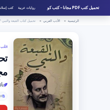
تحميل كتب PDF مجانا – كتب كو
روايات عربية
كتب إسلام
الرئيسية
الأدب العربي
تحميل كتاب القبعة والنبي PDF تأليف غسان كنفاني مجانا [كامل]
الأدب 
مج
تأ
DF