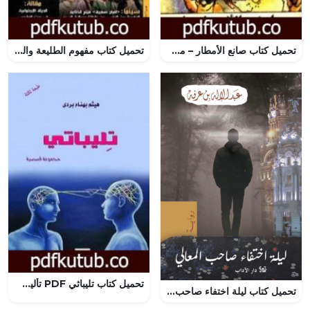
تحميل كتاب صانع الأمطار – مجموعة الشياطين ال 13 PDF تأليف محمود سالم مجانا [كامل]
تحميل كتاب مفهوم الطليعة والتجريب في المسرح PDF تأليف الصديق الصادقي العماري مجانا [كامل]
تحميل كتاب تليباثي PDF تأليف هيثم بهنام بُردى مجانا [كامل]
تحميل كتاب ليلة اختفاء صاحب المعالي PDF عبد الإله بن عرفة مجانا