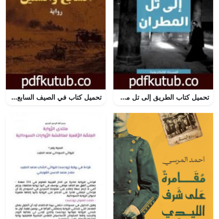
تحميل كتاب الطريق إلى تل مطران PDF تأليف علي بدر مجانا [كامل]
تحميل كتاب في الصيف السابع والستين PDF تأليف إبراهيم عبد المجيد مجانا [كامل]