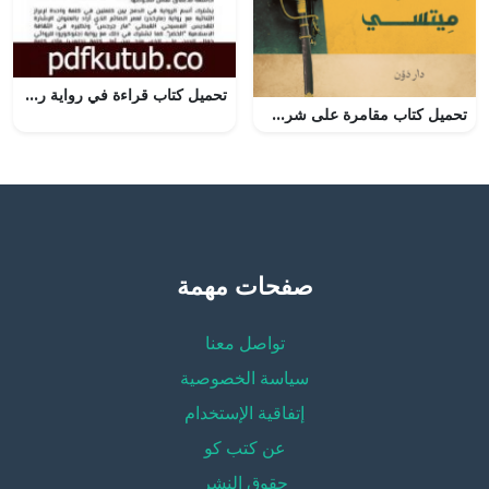
تحميل كتاب قراءة في رواية روحسد للروائي الشاب محمد الطيب صلاح محمد الحسن القويضي PDF تأليف منتدى الرواية السودانية مجانا [كامل]
تحميل كتاب مقامرة على شرف الليدي ميتسي PDF أحمد المرسي مجانا
صفحات مهمة
تواصل معنا
سياسة الخصوصية
إتفاقية الإستخدام
عن كتب كو
حقوق النشر