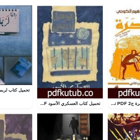
تحميل كتاب السحرة ج2 PDF تأليف إبراهيم الكوني مجانا [كامل]
تحميل كتاب العسكري الأسود PDF تأليف يوسف إدريس مجانا [كامل]