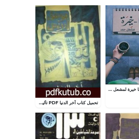
تحميل كتاب لربما خيرة لمشعل حمد بصيغة PDF مجانا
تحميل كتاب آخر الدنيا PDF تأليف يوسف إدريس مجانا [كامل]