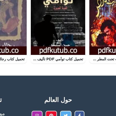
تحميل كتاب الحب تحت المطر PDF تأليف نجيب محفوظ مجانا [كامل]
تحميل كتاب توأمي PDF تأليف حسين السنبختي مجانا [كامل]
حول العالم
تح