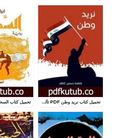
تحميل كتاب نريد وطن PDF تأليف فاطمة حسنين كاظم مجانا [كامل]