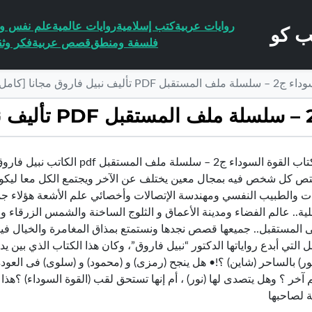
روايات عربية
كتب إسلامية
روايات عالمية
علم نفس وا
فلسفة ومنطق
قصص عربية
فكر وثق
يل فاروق مجانا [كامل]
تحميل كتاب القوة السوداء ج2 – سل
تص كل شخص فيه بمجال معين يختلف عن الآخر ويجتمع الكل معا ليكونو
ات والطبيب النفسي ومهندسة الإتصالات وأخصائي علم الأشعة هؤلاء جم
ية.. عالم الفضاء ومدينة الأعماق و الثلوج الساخنة والشمس الزرقاء وز
لى المستقبل.. جميعها قصص نجدها ونستمتع بمذاق المغامرة والخيال في
 التي أبدع رواياتها الدكتور “نبيل فاروق”، وكان هذا الكتاب الذي بين يد
ور) بالساحر (شاين) ؟!• هل ينجح (رمزى) و (محمود) و (سلوى) فى العودة 
آخر ؟ وهل يتصدى لها (نور) ، أم إنها تستحق لقب (القوة السوداء) ؟هذ
لصاحبها