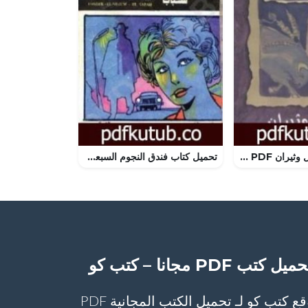
تحميل كتاب رجال وثيران PDF تأليف يوسف إدريس مجانا [كامل]
تحميل كتاب فندق النجوم السبعة – مجموعة الشياطين ال 13 PDF تأليف محمود سالم مجانا [كامل]
ميل كتب PDF مجانا – كتب كو
موقع كتب كو لـ تحميل الكتب المجانية PDF