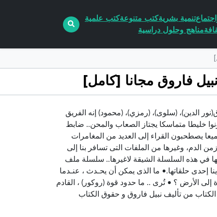
جتماع
تنمية بشرية
كتب متنوعة
كتب علمية
افة
مناهج وحلول دراسية
سلة ملف المستقبل pdf الكاتب نبيل فاروق(نور الدين)، (سلوى)، (رمزي)، (محمود) إنه الفريق
ا خليطا متماسكا يجتاز الصعاب والمحن.. ضابط
يعا يصطحبون القراء إلى العديد من المغامرات
من الدم، وغيرها من الملفات التى تسافر بنا إلى
ها في هذه السلسلة الشيقة لاغيرها.. سلسلة ملف
ينا إحدى حلقاتها.• ما الذى يمكن أن يحـدث ، عنـدما
إلى الأرض ؟ • تُرى .. ما حدود قوة (روكور) ، القادم
ا الكتاب من تأليف نبيل فاروق و حقوق الكتاب