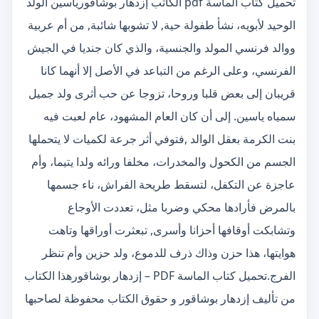
تحميل كتاب الماسة pdf الكاتب إزدهار بوشاقورياسين الولد
الوحيد لأبويه، نشأ طفولة حية, لا تشوبها شائبة, من أم عربية
ووالد فرنسي المولد والجنسية، والذي كان جنديا في الجيش
الفرنسي، وعلى الرغم من التباعد في الأصل إلا أنهما كانا
قريبان إلى بعض قلبا وروحا، تزوجا عن حب أثرى ولد جميل
سمياه ياسين. إلى أن كان العام المشهود، عام لعبت فيه
بنت الكرمة بعقل الوالد ,فتوفي أثر جرعة لكميات لا يتحملها
الجسم من الكحول والمخدرات، مخلفا ورائه ولدا يتيما، وأم
عاجزة عن التكفل، لتسقط طريحة الفراش، ناء جسمها
بالمرض فأرادها محكي وضربا مثل، تعددت الأوجاع
وتشابكت أوقافها أحزانا وأسرى, تبعثرت أوراقها وتاهت
هوايتها، هذا حزن وذاك ذرف للدموع، ولد حزين وأم تنظر
الفرج.تحميل كتاب الماسة PDF – إزدهار بوشاقورهذا الكتاب
من تأليف إزدهار بوشاقور و حقوق الكتاب محفوظة لصاحبها