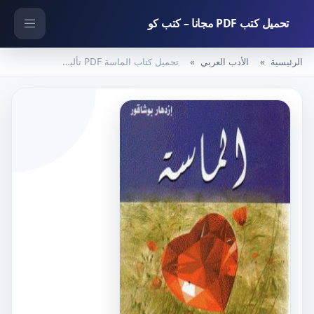
تحميل كتب PDF مجانا – كتب كو
الرئيسية
الأدب العربي
تحميل كتاب الماسة PDF تأليف إزدهار بوشاقور مجانا [كامل]