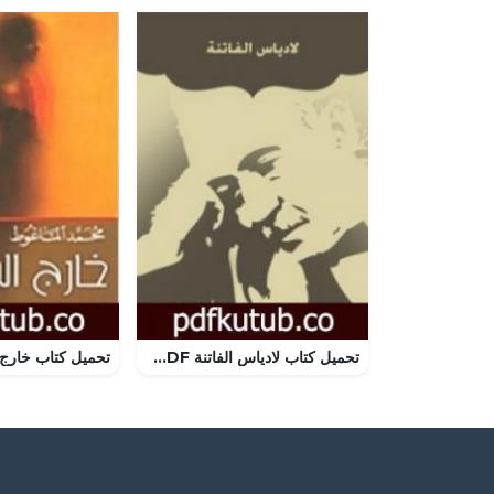
تحميل كتاب لادياس الفاتنة PDF تأليف أحمد شوقي مجانا [كامل]