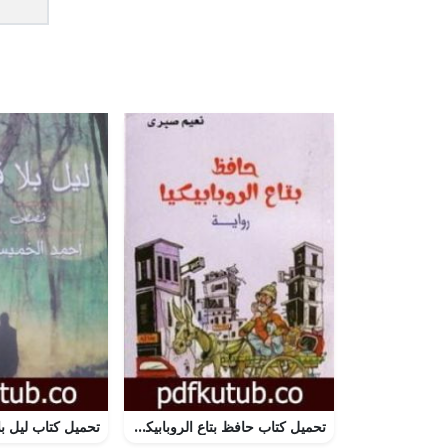
تحميل كتاب حافظ بتاع الروبابيكيا PDF تأليف نعيم صبري مجانا [كامل]