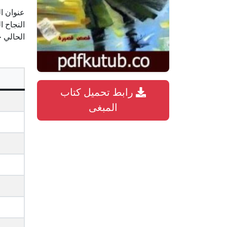
عنوان ال
النجاح ا
الحالي ح
رابط تحميل كتاب
المبغى