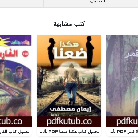
التصنيف
كتب مشابهة
تحميل كتاب ليل بلا قمر PDF تأليف أحمد الخميسي مجانا [كامل]
تحميل كتاب هكذا ضعنا PDF تأليف إيمان مصطفى مجانا [كامل]