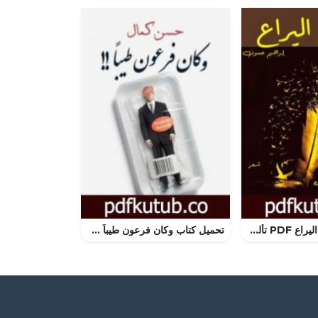
تحميل كتاب بوح اليراع PDF تأليف إبراهيم حسون مجانا [كامل]
تحميل كتاب وكان فرعون طيباً PDF تأليف حسن كمال مجانا [كامل]