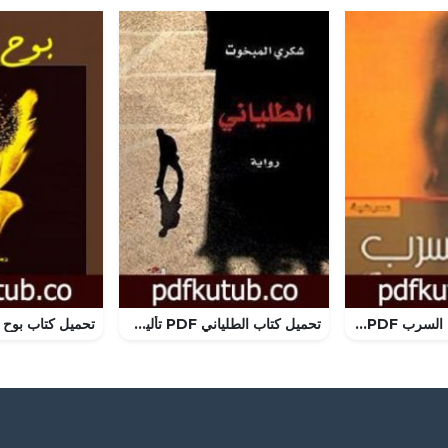
تحميل كتاب خارج السرب PDF تأليف محمد الماغوط مجانا [كامل]
تحميل كتاب الطلياني PDF تأليف شكري المبخوت مجانا [كامل]