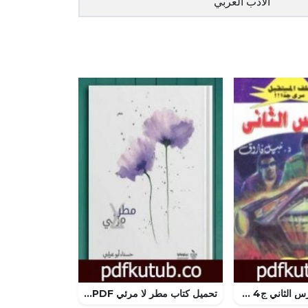
الأدب العربي
تحميل كتاب الفارس الثاني ج4 – سلسلة ملف المستقبل PDF تأليف نبيل فاروق مجانا [كامل]
تحميل كتاب مطر لا مرئي PDF تأليف حسناء أبو عرابي مجانا [كامل]