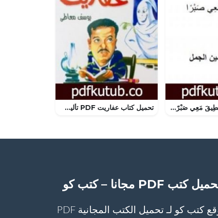
تحميل كتاب لَنْ تُطِيقَ مَعِي صَبْرًا PDF تأليف آلاء حسين الجمل مجانا [كامل]
تحميل كتاب عفاريت PDF تأليف يوسف معاطي مجانا [كامل]
ميل كتب PDF مجانا – كتب كو
موقع كتب كو لـ تحميل الكتب المجانية PDF