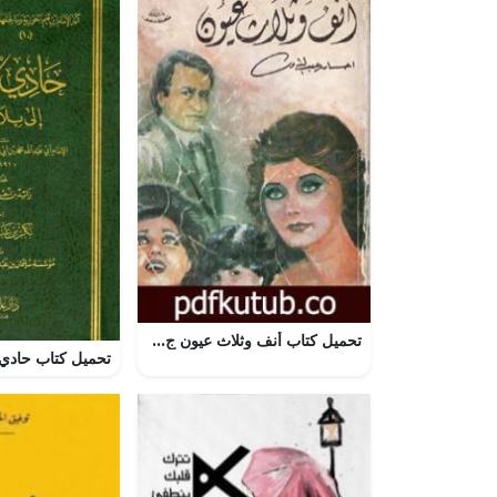
تحميل كتاب أنف وثلاث عيون ج1 PDF تأليف إحسان عبد القدوس مجانا [كامل]