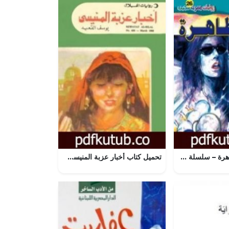
تحميل كتاب الظاهرة – سلسلة سافاري PDF تأليف أحمد خالد توفيق مجانا [كامل]
تحميل كتاب أخبار عزبة المنيسي PDF تأليف يوسف القعيد مجانا [كامل]