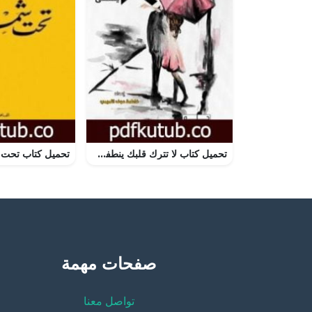
تحميل كتاب لا تترك قلبك ينطفئ PDF تأليف فاطمة عوف التميمي مجانا [كامل]
صفحات مهمة
تواصل معنا