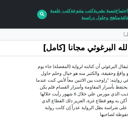
جتماع
تنمية بشرية
كتب متنوعة
كتب علمية
افة
مناهج وحلول دراسية
هيوني pdf الكاتب عبد الله البرغوثيقال البرغوثي أن كتابته لرواية (المقصلة) جاء يوم
 واقعٌ وحقيقة، والكثير منه هو خيال وحلم حاول
روايته: “زاوجت بين الاثنين معاً لأنني كنت عندما
 يحتفظ بأسرار المقاومة وأسرار القسام فلم يكن
معقولاً أن أكشف أسرار المقاومة التي عجز الاحتلال عن انتزاعها من خلال التعذيب الذي مورس علي خلال 6 شهور رأيت خلالها
أكن به وهو قطاع غزة، العزيز ذلك القطاع الذي
على شراسة بطل الرواية عذراً إن كانت رواية
حفوظة لصاحبها