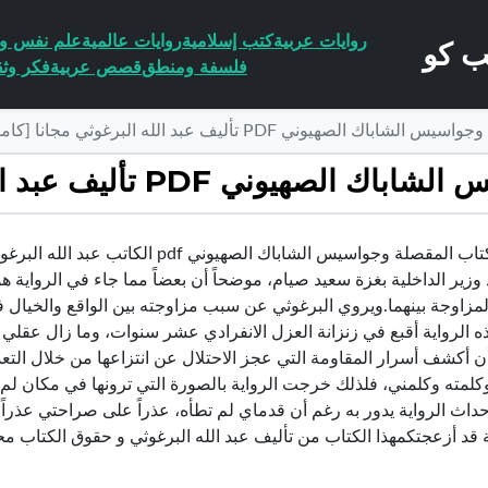
روايات عربية
كتب إسلامية
روايات عالمية
علم نفس وا
فلسفة ومنطق
قصص عربية
فكر وثق
الصهيوني PDF تأليف عبد الله البرغوثي مجانا [كامل]
تأليف عبد الله البرغوثي مجانا [كامل]
تحميل كتاب المقصلة وجواسيس الشاباك الص
زير الداخلية بغزة سعيد صيام، موضحاً أن بعضاً مما جاء في الرواية هو
لمزاوجة بينهما.ويروي البرغوثي عن سبب مزاوجته بين الواقع والخيال في 
ه الرواية أقبع في زنزانة العزل الانفرادي عشر سنوات، وما زال عقلي
كلمته وكلمني، فلذلك خرجت الرواية بالصورة التي ترونها في مكان لم 
اث الرواية يدور به رغم أن قدماي لم تطأه، عذراً على صراحتي عذراً 
 قد أزعجتكمهذا الكتاب من تأليف عبد الله البرغوثي و حقوق الكتاب م