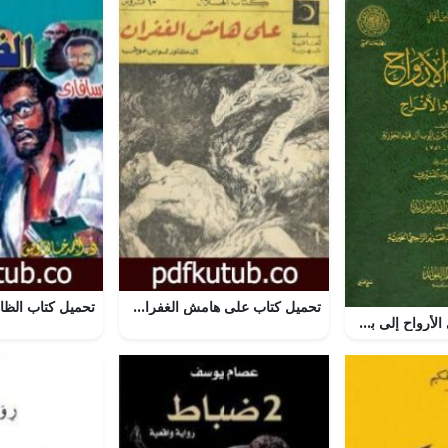
تحميل كتاب على هامش الغفران PDF تأليف لويس عوض مجانا [كامل]
تحميل كتاب حادي الأرواح إلى بلاد الأفراح لابن قيم الجوزية بصيغة PDF مجانا