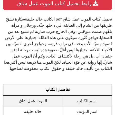
رابط تحميل كتاب الموت عمل شاق
تحميل كتاب الموت عمل شاق pdf الكاتب خالد خليفةسيّارة تشقّ
طريقها من الشام إلى العنابيّة. في داخلها جثّة، ورجلان وامرأة،
يلفّهم صمت متوجّس، وفي الخارج حرب ضارية لم تشبع بعد من
الضحايا.حواجز كثيرة سيكون على هذه العائلة اجتيازها على الأرض
لتنفيذ وصيّة الأب بدفنه في تراب قريته، وحواجز أخرى نفسيّة بين
الأحياء الثلاثة، اجتيازها ليس أقلّ صعوبة.هذه ليست رحلة لدفن
جثمان أب، بل هي رحلة لاكتشاف الذات، وكم أنّ الموت عمل
شاقّ. إنّها رواية عن قوّة الحياة، لكنّ الموت هنا ذريعة ليس أكثر.هذا
الكتاب من تأليف خالد خليفة و حقوق الكتاب محفوظة لصاحبها
تفاصيل الكتاب
اسم الكتاب
الموت عمل شاق
اسم المؤلف
خالد خليفة