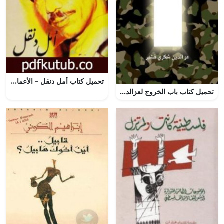
تحميل كتاب أمل دنقل – الأعمال الكاملة PDF تأليف أمل دنقل مجانا [كامل]
تحميل كتاب باب الخروج لعزالدين شكري فشير بصيغة PDF مجانا