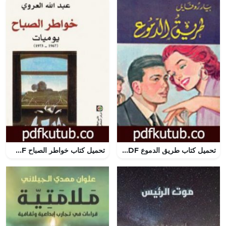
تحميل كتاب طريق الدموع PDF تأليف بيار روفايل مجانا [كامل]
تحميل كتاب خواطر الصباح PDF تأليف عبد الله العروي مجانا [كامل]