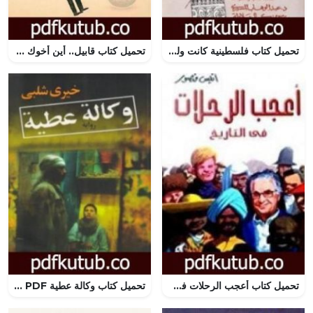
تحميل كتاب فلسطينية كانت ولم تزل PDF تأليف عبد الوهاب المسيري مجانا [كامل]
تحميل كتاب قابيل.. أين أخوك هابيل؟ PDF تأليف إبراهيم الكوني مجانا [كامل]
تحميل كتاب أعجب الرحلات في التاريخ 1 PDF تأليف أنيس منصور مجانا [كامل]
تحميل كتاب وكالة عطية PDF تأليف خيري شلبي مجانا [كامل]