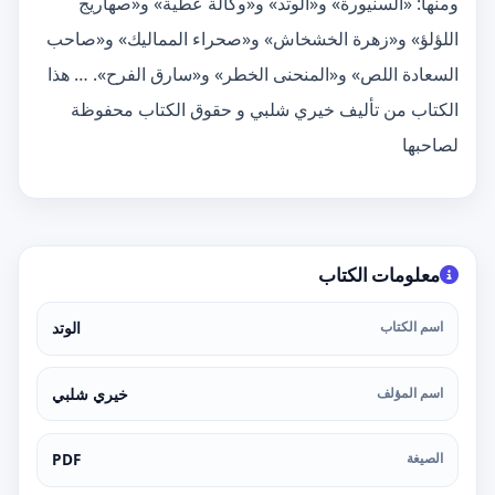
ومنها: «السنيورة» و«الوتد» و«وكالة عطية» و«صهاريج
اللؤلؤ» و«زهرة الخشخاش» و«صحراء المماليك» و«صاحب
السعادة اللص» و«المنحنى الخطر» و«سارق الفرح». … هذا
الكتاب من تأليف خيري شلبي و حقوق الكتاب محفوظة
لصاحبها
معلومات الكتاب
اسم الكتاب
الوتد
اسم المؤلف
خيري شلبي
الصيغة
PDF