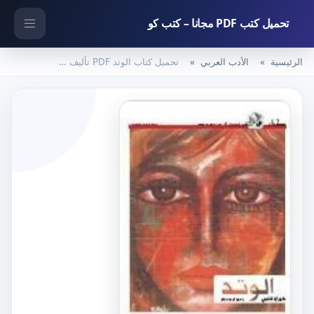
تحميل كتب PDF مجانا – كتب كو
الرئيسية
الأدب العربي
تحميل كتاب الوتد PDF تأليف خيري شلبي مجانا [كامل]