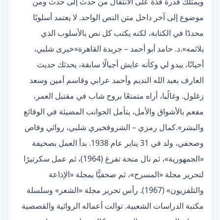
ويمتلك قدرة فذة على الانتقال من حدث إلى حدث ومن
موضوع إلى آخر داخل متن النص الواحد. لا يعتمد أسلوبًا
محددًا في الكتابة، لكنه يكتب كل نص بالأسلوب الذي
يلائمه».د. حامد أبو أحمد – جريدة القاهرة«خيرى شلبي،
أحيانًا، يبدو لي وكأنه عايش أجيالًا سابقة، يحدثك حديث
العارف بعبد الله النديم وأحمد عرابي وقاسم أمين وسعد
زغلول. وغالًبا، أراه متمتعًا بروح شاب في مقتبل العمر،
مفعم بالأشواق والأمل، يتأمل الجوانب المضيئة في الوقائع
والبشر».كمال رمزي – الشروقخيري شلبي، روائي وقاص
وصحفي، ولد في 31 يناير عام 1938. بدأ العمل بصحيفة
«الجمهورية»، ثم نال منحة تفرغ (1964)، ثم عمل سكرتيرًا
لتحرير مجلة «المسرح»، ثم صحفيًّا بمجلة «الإذاعة
والتلفزيون» (1967). رأس تحرير مجلة «الشعر» وسلسلة
مكتبة الدراسات الشعبية. توالت أعماله الروائية والقصصية