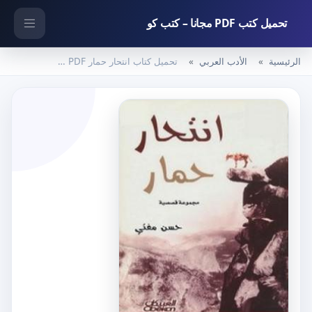
تحميل كتب PDF مجانا – كتب كو
الرئيسية
الأدب العربي
تحميل كتاب انتحار حمار PDF تأليف حسن مفتي مجانا [كامل]