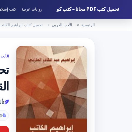
تحميل كتب PDF مجانا – كتب كو
روايات عربية
كتب إسلام
الرئيسية
الأدب العربي
تحميل كتاب إبراهيم الكاتب PDF تأليف إبراهيم عبد القادر المازني مجانا [كام
الأدب 
الق
تأل
DF