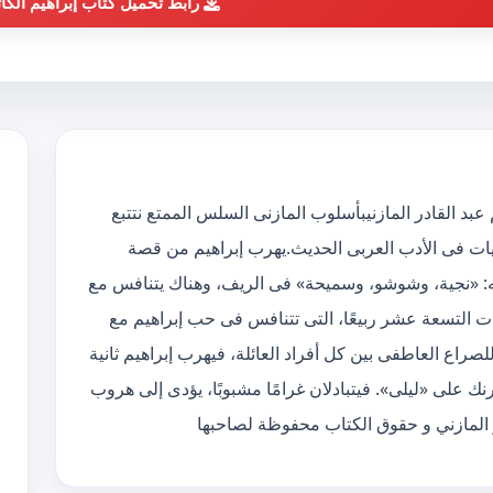
رابط تحميل كتاب إبراهيم الكا
كاتب pdf الكاتب إبراهيم عبد القادر المازنيبأسلوب المازنى السلس الممتع نتتبع
ات فى الأدب العربى الحديث.يهرب إبراهيم من قصة
: «نجية، وشوشو، وسميحة» فى الريف، وهناك يتنافس مع
 التسعة عشر ربيعًا، التى تتنافس فى حب إبراهيم مع
راع العاطفى بين كل أفراد العائلة، فيهرب إبراهيم ثانية
رنك على «ليلى». فيتبادلان غرامًا مشبوبًا، يؤدى إلى هروب
ر المازني و حقوق الكتاب محفوظة لصاحبها