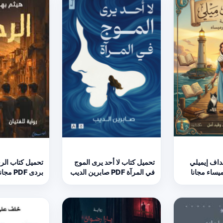
داف إيميلي
تحميل كتاب لا أحد يرى الموج
تحميل كتاب الرح
في المرآة PDF صابرين الديب
بردى PDF مجانا
مجانا