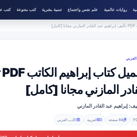
ية
روايات عالمية
علم نفس واجتماع
تنمية بشرية
كتب متنوعة
كتب عل
ل]
العربي
تح
ادر المازني مجانا [كامل]
يف: إبراهيم عبد القادر المازني
P
84 صفحة
العربية
الأدب العربي