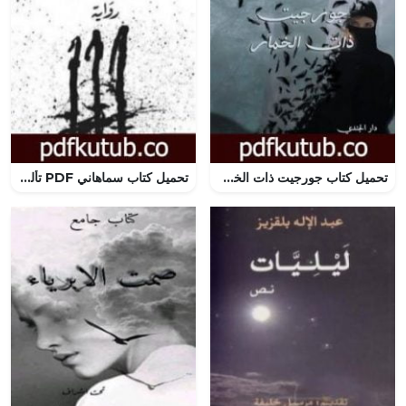
تحميل كتاب جورجيت ذات الخمار PDF تأليف فوزي عبده مجانا [كامل]
تحميل كتاب سماهاني PDF تأليف عبد العزيز بركة ساكن مجانا [كامل]