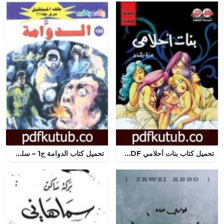
تحميل كتاب بنات أحلامي PDF تأليف عزة رشاد مجانا [كامل]
تحميل كتاب الدوامة ج1 – سلسلة ملف المستقبل PDF تأليف نبيل فاروق مجانا [كامل]