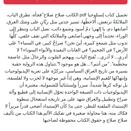
تحميل كتاب إستلوجيا pdf الكاتب صلاح صلاح”فجأة، تطرق الباب،
الملائكةُ ترتعش، أُلاحظُها، تسير جدتي مثل ربَّانٍ على وشك الغرق،
أصابعها دم، يا إلهي! دمٌ أسود وشمع ذائب، تصل الباب وتنظر إلى
الوراء، تحديداً إلى وجهي.أصابعي والملائكة التي تقف خلفي، كلُّها
تذوب مثل شمعةٍ كبيرة، أينَ نحن؟ صراخٌ كبير، في السماء؟ على
الأرض؟ في الجحيم؟ في الغابات البعيدة والأنواء السوداء؟ لا
أدري… لا أدري… تُفتح الباب، ويهجم الصّوت والرجالُ مثل عاصفة
محطّمة”. “من أنتم؟… هل هو موجود؟”.تتناول هذه الرواية حقبة
يسيرة من تاريخ العراق السياسي، مركزّة على تعرية الإيديولوجيات
وإنتهاكها للقيم الإنسانية، وهي إذاً غير موجهة لا لحزب ولا لفلسفة،
بل توجّه كرهاً شديداً، مبرراً وإستثنائياً للشمولية، معتبرة أن
الإيديولوجيات ذات الصبغة الواحدة تحوّل الإنسانية إلى قطيع وآلة
صراخ وتطبيل.والعراق شهد على مر تاريخه استفحال سطوة
الإستبداد الملفتة للنظر، حتى بدا كأن الإستبداد أضحى قدراً مريراً لا
فكاك منه، هنا محاولة صغيرة في تفكيك الألم.هذا الكتاب من تأليف
صلاح صلاح و حقوق الكتاب محفوظة لصاحبها