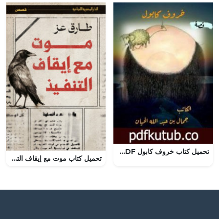
تحميل كتاب خروف كابول PDF تأليف جمال بن عبد الله الحيان مجانا [كامل]
تحميل كتاب موت مع إيقاف التنفيذ لطارق عز الدين بصيغة PDF مجانا