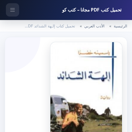
تحميل كتب PDF مجانا – كتب كو
الرئيسية
الأدب العربي
تحميل كتاب إلـهة الشدائد PDF تأليف ياسمينة خضرا مجانا [كامل]