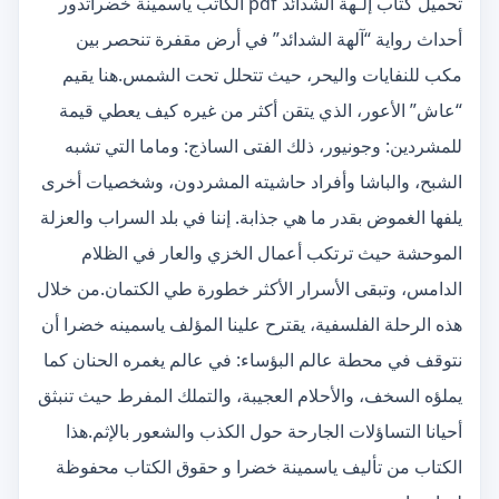
تحميل كتاب إلـهة الشدائد pdf الكاتب ياسمينة خضراتدور
أحداث رواية “آلهة الشدائد” في أرض مقفرة تنحصر بين
مكب للنفايات واليحر، حيث تتحلل تحت الشمس.هنا يقيم
“عاش” الأعور، الذي يتقن أكثر من غيره كيف يعطي قيمة
للمشردين: وجونيور، ذلك الفتى الساذج: وماما التي تشبه
الشبح، والباشا وأفراد حاشيته المشردون، وشخصيات أخرى
يلفها الغموض بقدر ما هي جذابة. إننا في بلد السراب والعزلة
الموحشة حيث ترتكب أعمال الخزي والعار في الظلام
الدامس، وتبقى الأسرار الأكثر خطورة طي الكتمان.من خلال
هذه الرحلة الفلسفية، يقترح علينا المؤلف ياسمينه خضرا أن
نتوقف في محطة عالم البؤساء: في عالم يغمره الحنان كما
يملؤه السخف، والأحلام العجيبة، والتملك المفرط حيث تنبثق
أحيانا التساؤلات الجارحة حول الكذب والشعور بالإثم.هذا
الكتاب من تأليف ياسمينة خضرا و حقوق الكتاب محفوظة