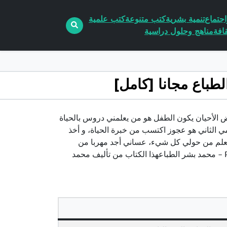
جتماع
تنمية بشرية
كتب متنوعة
كتب علمية
افة
مناهج وحلول دراسية
pd الكاتب محمد بشر الطباعببعض الأحيان يكون الطفل هو من يعلمني دروس بالحياة
ي الثاني هو عجوز اكتسب من خبرة الحياة، و أخذ
، لأتعلم من حولي كل شيء، عساني أجد مهربا من
أفعال النفس البشرية السيئة.تحميل كتاب أحد دروس الحياة – العدد الثاني PDF – محمد بشر الطباعهذا الكتاب من تأليف محمد