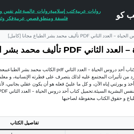
روايات عربية
كتب إسلامية
روايات عالمية
علم نفس وا
فلسفة ومنطق
قصص عربية
فكر وثق
ني PDF تأليف محمد بشر الطباع مجانا [كامل]
حمد بشر الطباع مجانا [كامل]
تحميل كتاب أحد دروس الحياة – العدد الثاني f
د من تأثيرات المجتمع عليه لذلك يتصرف على فطرته الإنسانية، و معلم
أخذ و يورثني إياه الآن، و كل ما علييّ فعله هو أن يكون عقلي بجانبي
باع و حقوق الكتاب محفوظة لصاحبها
تفاصيل الكتاب