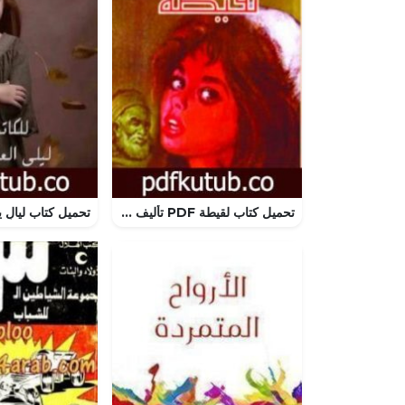
تحميل كتاب لقيطة PDF تأليف محمد عبد الحليم عبد الله مجانا [كامل]