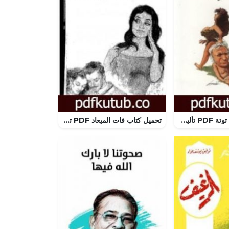
تحميل كتاب توتة توتة PDF تأليف أحمد رجب مجانا [كامل]
تحميل كتاب فات الميعاد PDF تأليف عبد الحميد جودة السحار مجانا [كامل]