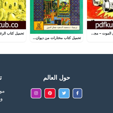
تحميل كتاب سباق الموت – مجموعة الشياطين ال 13 PDF تأليف محمود سالم مجانا [كامل]
تحميل كتاب مختارات من ديوان شمس الدين تبريزي PDF مجانا
حول العالم
تح
وا