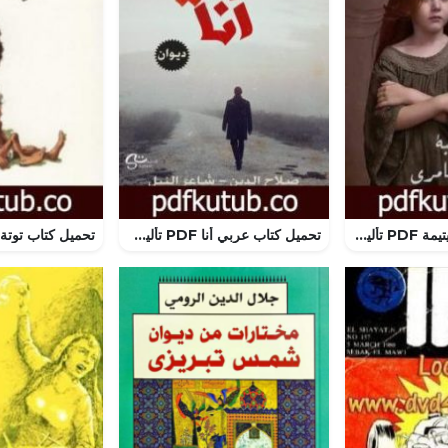
تحميل كتاب ليالٍ يتيمة PDF تأليف ليلى العامري مجانا [كامل]
تحميل كتاب عربي أنا PDF تأليف صلاح الدين – شاعر النيل مجانا [كامل]