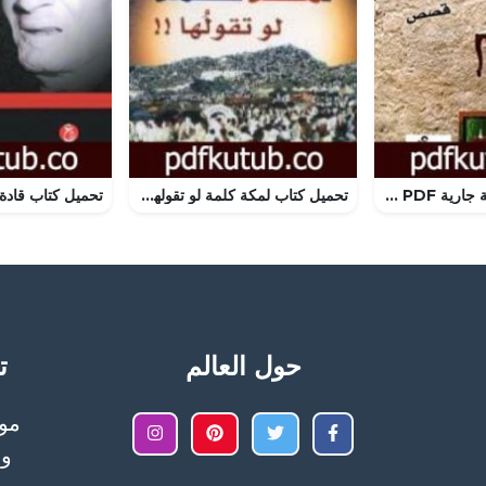
تحميل كتاب صدفة جارية PDF تأليف نجوى بن شتوان مجانا [كامل]
تحميل كتاب لمكة كلمة لو تقولها PDF تأليف محمد عدنان سالم مجانا [كامل]
حول العالم
تح
وا