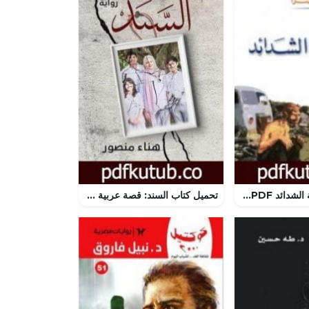
تحميل كتاب إلـهة الشدائد PDF تأليف ياسمينة خضرا مجانا [كامل]
تحميل كتاب السند: قصة عربية من الواقع المصري PDF تأليف هناء محمد منصور مجانا [كامل]