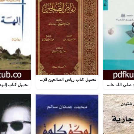
تحميل كتاب رياض الصالحين للإمام النووي مجانا بصيغة PDF – دليل شامل لكل محبي القراءة!
تحميل كتاب محمد صلى الله عليه وسلم ملهم الشعراء PDF تأليف طلال مساعد العامر مجانا [كامل]