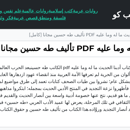
روايات عربية
كتب إسلامية
روايات عالمية
علم نفس وا
فلسفة ومنطق
قصص عربية
فكر وثق
ه PDF تأليف طه حسين مجانا [كامل]
 حسين مجانا [كامل]
ان من الحرية لم تعرفها الأمة العربية منذ انقضاء عهود ازدهارها الغاب
ء بشكل عام؛ نشروا بين طيات الصحف كتابات تعمد إلى طرق مواضيع لم
فأظهروا نزعة التجديد في المنتج الأدبي الحديث بمجمله؛ ابتكروا مذاهب
ا هو قديم، نتج عنها خصومة أدبية واسعة بين أنصار الحديث والقديم ف
ثقافي في تلك المرحلة، يعرض لها عميد الأدب العربي «طه حسين» في كتا
 أنصار التجديد وروَّاده.هذا الكتاب من تأليف طه حسين و حقوق الكتا