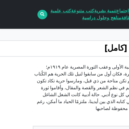
جتماع
تنمية بشرية
كتب متنوعة
كتب علمية
افة
مناهج وحلول دراسية
تحميل كتاب أدبنا الحديث ما له وما عليه pdf الكاتب طه حسينبعد الحرب العالمية الأولى وعقب الثورة المصرية عام ١٩١٩م؛
رة، فكان أول من سابقوا لنيل تلك الحرية هم الكُتاب
 تكن متاحة من ذي قبل، ومارسوا حرية تكاد تكون
هم في نظم الشعر والقصة والمقال، وأقاموا ثورة
ي كل نوع أدبي. حالة أدبية كانت الشغل الشاغل
به الذي بين أيدينا، ملتزمًا الحياد ما أمكن، رغم
ب محفوظة لصاحبها