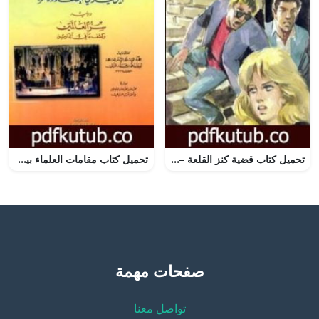
تحميل كتاب قضية كنز القلعة – مغامرات ع×2 PDF تأليف نبيل فاروق مجانا [كامل]
تحميل كتاب مقامات العلماء بين يدي الخلفاء والأمراء PDF تأليف أبو حامد الغزالي مجانا [كامل]
صفحات مهمة
تواصل معنا