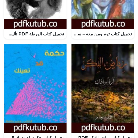
تحميل كتاب توم ومن معه – سلسلة فانتازيا PDF تأليف أحمد خالد توفيق مجانا [كامل]
تحميل كتاب الورطة PDF تأليف توفيق الحكيم مجانا [كامل]
تحميل كتاب رياض الفِكر PDF تأليف أحمد النجار مجانا [كامل]
تحميل كتاب حكمة قد تعينك PDF تأليف عمير حافظ مجانا [كامل]