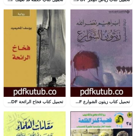
تحميل كتاب زيتون الشوارع PDF تأليف ابراهيم نصرالله مجانا [كامل]
تحميل كتاب فخاخ الرائحة PDF تأليف يوسف المحيميد مجانا [كامل]