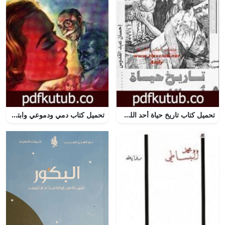
تحميل كتاب تاريخ حياة أحد اللصوص PDF تأليف إحسان عبد القدوس مجانا [كامل]
تحميل كتاب دمي ودموعي وابتسامتي PDF تأليف إحسان عبد القدوس مجانا [كامل]