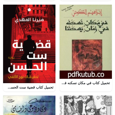
تحميل كتاب في مكان نسكنه في زمان يسكننا PDF تأليف إبراهيم الكوني مجانا [كامل]
تحميل كتاب قضية ست الحسن PDF ميرنا المهدي مجانا