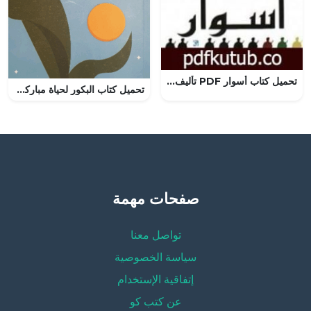
تحميل كتاب أسوار PDF تأليف محمد البساطي مجانا [كامل]
تحميل كتاب البكور لحياة مباركة و نور الهدى الهديب – شيماء الدهيم بصيغة PDF مجانا
صفحات مهمة
تواصل معنا
سياسة الخصوصية
إتفاقية الإستخدام
عن كتب كو