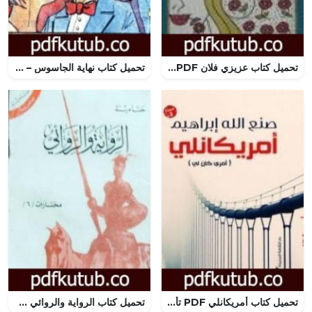
تحميل كتاب عزيزي فلان PDF تأليف أنيس منصور مجانا [كامل]
تحميل كتاب نهاية الجاسوس – مجموعة الشياطين ال 13 PDF تأليف محمود سالم مجانا [كامل]
تحميل كتاب أمريكانلي PDF تأليف صنع الله إبراهيم مجانا [كامل]
تحميل كتاب الرواية والروائي PDF تأليف حنا مينه مجانا [كامل]