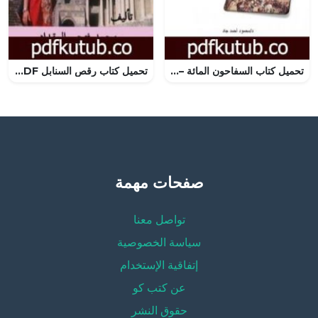
تحميل كتاب السفاحون المائة – الجزء الأول PDF تأليف محمود أحمد جاد مجانا [كامل]
تحميل كتاب رقص السنابل PDF تأليف محمد فتحي المقداد مجانا [كامل]
صفحات مهمة
تواصل معنا
سياسة الخصوصية
إتفاقية الإستخدام
عن كتب كو
حقوق النشر