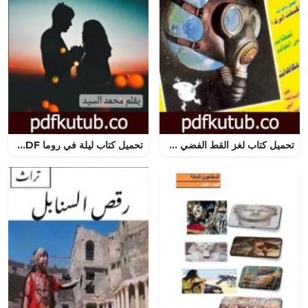
تحميل كتاب لغز القط الفضي – زووم PDF تأليف نبيل فاروق مجانا [كامل]
تحميل كتاب ليلة في روما PDF تأليف محمد السيد مجانا [كامل]