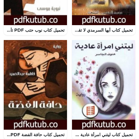
تحميل كتاب أيها السرمدي لا تقاوم الصحراء PDF تأليف محمد المنصور الشقحاء مجانا [كامل]
تحميل كتاب نوب حتب PDF تأليف نبوية موسى مجانا [كامل]
تحميل كتاب ليتني امرأة عادية PDF تأليف هنوف الجاسر مجانا [كامل]
تحميل كتاب حافة الفضة PDF تأليف فاطمة عبد الحميد مجانا [كامل]