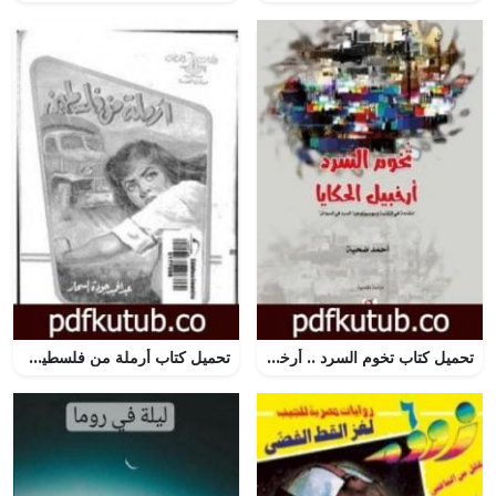
تحميل كتاب تخوم السرد .. أرخبيل الحكايا PDF تأليف أحمد ضحية مجانا [كامل]
تحميل كتاب أرملة من فلسطين PDF تأليف عبد الحميد جودة السحار مجانا [كامل]