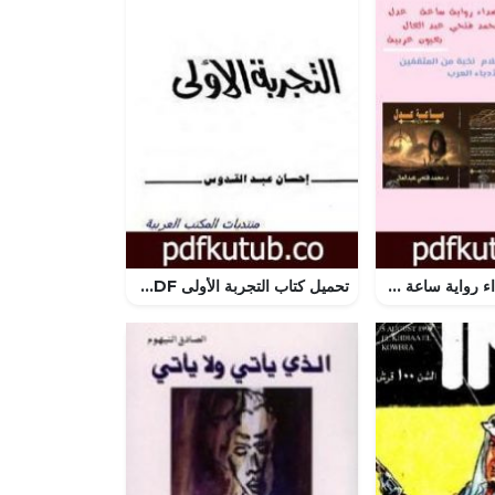
تحميل كتاب أصداء رواية ساعة عدل PDF تأليف مجموعة من المؤلفين مجانا [كامل]
تحميل كتاب التجربة الأولى PDF تأليف إحسان عبد القدوس مجانا [كامل]