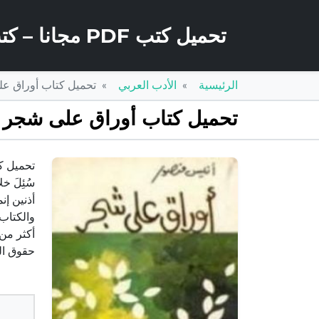
تحميل كتب PDF مجانا – كتب كو
الرئيسية
الأدب العربي
تحميل كتاب أوراق على شجر PDF تأليف أنيس من
تحميل كتاب أوراق على شجر PDF تأليف أنيس منصور مجانا [كامل]
سُئِلَ خ
أذنين إن
والكتاب
أكثر من 
حقوق ال