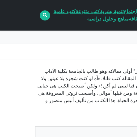
جتماع
تنمية بشرية
كتب متنوعة
كتب علمية
افة
مناهج وحلول دراسية
 “أنيس منصور” أولى مقالاته وهو طالب بالجامعة بكلية الآداب
المقالة كتب قائلا: «آه لو كنت شجرة بلا عينين ولا
كون فيا ليتنى لم أكن !» ولكن أصبحت الكتب هى حياتى
ة ومن قبلها أموالى، وأصبحت ثروتى المعروفة هى
جرة الحياة. هذا الكتاب من تأليف أنيس منصور و