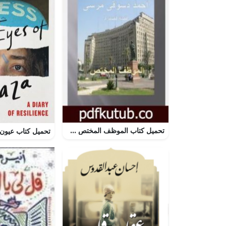
تحميل كتاب الموظف المختص PDF تأليف أحمد دسوقي مرسي مجانا [كامل]