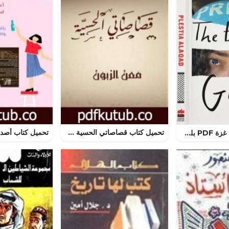
تحميل كتاب قصاصاتي الحسية PDF تأليف معن الزبون مجانا [كامل]
تحميل كتاب عيون غزة PDF بلستيا العقاد مجانا برابط مباشر