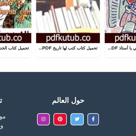
تحميل كتاب قل لي يا أستاذ PDF تأليف أنيس منصور مجانا [كامل]
تحميل كتاب كتب لها تاريخ PDF تأليف جلال أمين مجانا [كامل]
حول العالم
تح
وا