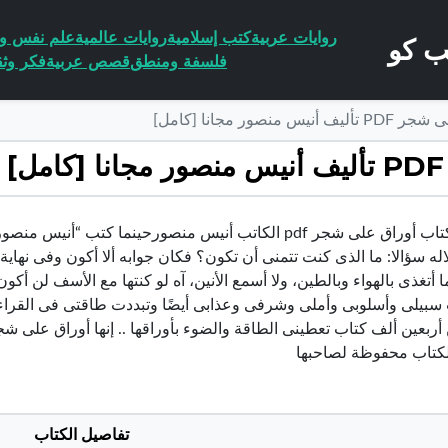
روايات عربية
كتب إسلامية
روايات عالمية
علم نفس وا
فلسفة ومنطق
قصص عربية
فكر وثق
صور مجانا [كامل]
تحميل كتاب أوراق على شجر pdf الكاتب أنيس منصورحينما كتب
لاله سؤالا: ما الذى كنت تتمنى أن تكون؟ فكان جوابه ألا أكون وفى نهاية 
ما أتغذى بالهواء وبالطين، ولا أسمع الأنين، آه لو كنتها مع الأسف لن أ
 سبيلى وأسلوبى وأملى وشرفى وعذابى أيضًا وتبددت طاقتى فى القراء
أربعين ألف كتاب تعطينى الطاقة والضوء بأوراقها .. إنها أوراق على ش
كتاب محفوظة لصاحبها
تفاصيل الكتاب