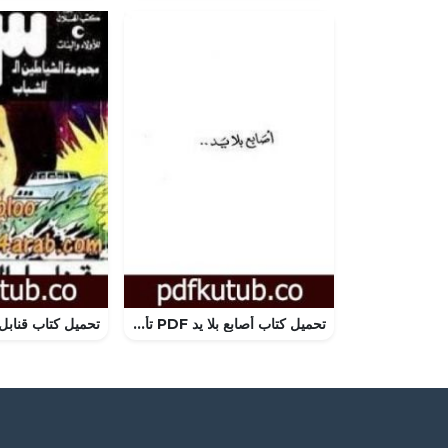
تحميل كتاب أصابع بلا يد PDF تأليف إحسان عبد القدوس مجانا [كامل]