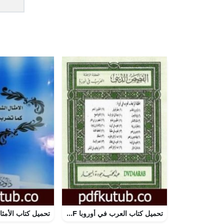
تحميل كتاب العرب في أوروبا PDF تأليف عبد الحميد جودة السحار مجانا [كامل]