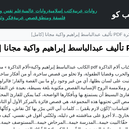
روايات عربية
كتب إسلامية
روايات عالمية
علم نفس وا
فلسفة ومنطق
قصص عربية
فكر وثق
انا [كامل]
تحميل كتاب آلام الذاكرة pdf الكاتب عبدالباسط إبراهيم واكية«آ
والحرب وقضايا الطفولة، ولا تخلو من قصص ساخرة، أو من أفكار سا
كتبت على لسان بطلها، أي من غير وجود راوٍ ما بين القصة والقار؛ فا
وملامسة الروح الإنسانية.القصص مكتوبة بلغة بسيطة، بعيدة عن التقعّر 
ارئ البسيط أن يستمتع بها وبأفكارها الواضحة، كما يمكن للقارئ المح
ص التي تحتويها هذه المجموعة، هي قصص فائزة بالمركز الأول أو الثا
قتباسات:”(كَوْن لازم يعْمَر) … كلمات أبي التي يبرّر بها كلّ نقاش، وكأنّ
خاريّ…لا أجرؤ على مناقشته في دليله، ولكنّني أقول في نفسي، كيف سي
ا حقّا:البيت خيمة…المدرسة خيمة…المرحاض خيمة…المستوصف خيمة…غر