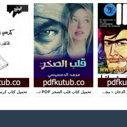
تحميل كتاب قنابل الدخان – مجموعة الشياطين ال 13 PDF تأليف محمود سالم مجانا [كامل]
تحميل كتاب قلب الصخر PDF تأليف محمد الدمسيسي مجانا [كامل]