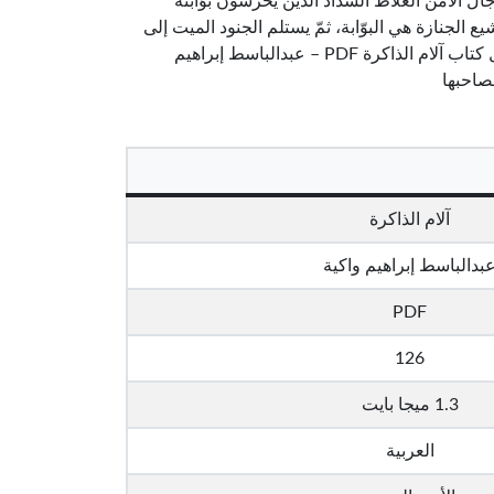
ل الأمن الغلاظ الشّداد الذين يحرسون بوّابته
ع الجنازة هي البوّابة، ثمّ يستلم الجنود الميت إلى
المقبرة التي لا نعلم أين هي!“الناشر: دار قصص وحكايات للنشر الإلكترونيتحميل كتاب آلام الذاكرة PDF – عبدالباسط إبراهيم
صاحبها
آلام الذاكرة
بدالباسط إبراهيم واكية
PDF
126
1.3 ميجا بايت
العربية