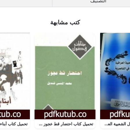
التصنيف
كتب مشابهة
تحميل كتاب الأمثال الشعبية العراقية كما تضرب في الناصرية PDF تأليف داود سلمان الشويلي مجانا [كامل]
تحميل كتاب احتضار قط عجوز PDF تأليف محمد المنسي قنديل مجانا [كامل]