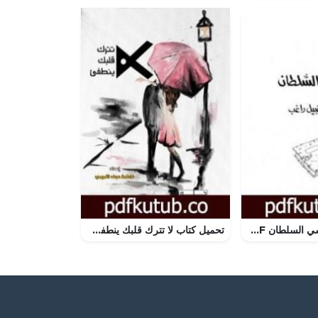
تحميل كتاب كرسي السلطان PDF تأليف نبيل راغب مجانا [كامل]
تحميل كتاب لا تترك قلبك ينطفئ PDF تأليف فاطمة عوف التميمي مجانا [كامل]