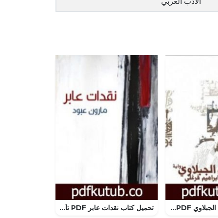
الأدب العربي
تحميل كتاب أبناء الجبلاوي PDF تأليف إبراهيم فرغلي مجانا [كامل]
تحميل كتاب نقدات عابر PDF تأليف مارون عبود مجانا [كامل]