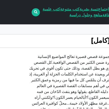
جتماع
تنمية بشرية
كتب متنوعة
كتب علمية
افة
مناهج وحلول دراسية
لام الذاكرة » مجموعة قصص قصيرة تعالج المواضيع الإنسانية
خرة ضمن الكثير من القصص الواقعية.كل القصص
لراوي هو بطل القصة، وذلك حتى تكون أقوى في تحريك
وبعيدة عن استخدام الكلمات الجزِلة أو الغريبة، إذ
ترف أن يتلمّس كل ما فيها من رمزية وعمق.الكثير
ني في أهم مسابقات القصة القصيرة في العالم
ها دليله القاطع، يقولها وهو ينفث الدّخان من فمه
عمر الكون؟!أبالخيام يعمر الكون؟!ولكنني أراه
فة مطهّر الأولاد خيمة…محلّ كوافيرة العرائس