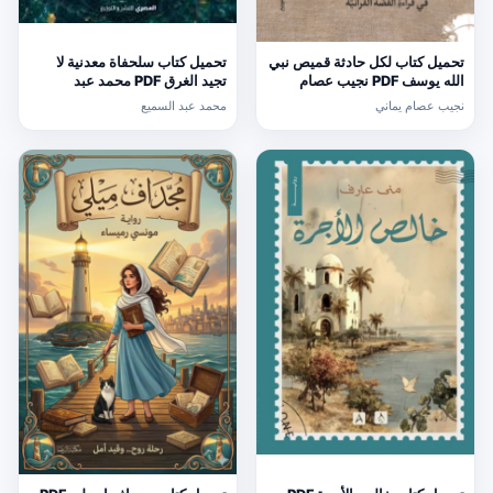
تحميل كتاب لكل حادثة قميص نبي
تحميل كتاب سلحفاة معدنية لا
الله يوسف PDF نجيب عصام
تجيد الغرق PDF محمد عبد
يماني مجانا
السميع
نجيب عصام يماني
محمد عبد السميع