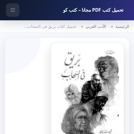
تحميل كتب PDF مجانا – كتب كو
الرئيسية
الأدب العربي
تحميل كتاب بريق فى السحاب PDF تأليف ثروت أباظة مجانا [كامل]