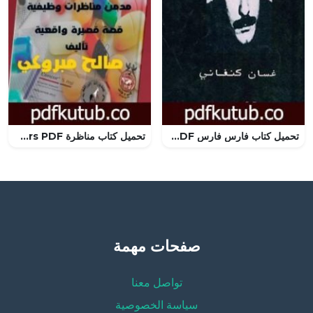
تحميل كتاب فارس فارس PDF تأليف غسان كنفاني مجانا [كامل]
تحميل كتاب مناظرة concours PDF تأليف صالح مبروكي مجانا [كامل]
صفحات مهمة
تواصل معنا
سياسة الخصوصية