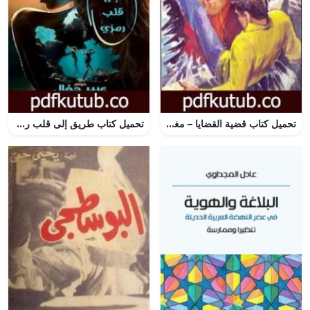
تحميل كتاب قضية القضايا – مغامرات ع×2 PDF تأليف نبيل فاروق مجانا [كامل]
تحميل كتاب طريق إلى قلب رمزي PDF تأليف عبير جفال مجانا [كامل]