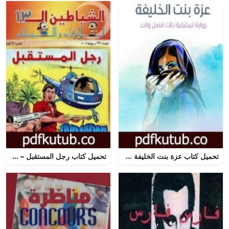
تحميل كتاب عزة بنت الخليفة PDF تأليف إبراهيم رمزي مجانا [كامل]
تحميل كتاب رجل المستقبل – مجموعة الشياطين ال 13 PDF تأليف محمود سالم مجانا [كامل]