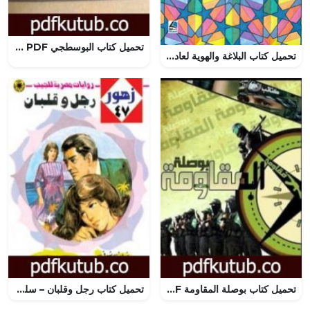
تحميل كتاب البوسطجي PDF تأليف يحيى حقي مجانا [كامل]
تحميل كتاب البلاغة والهوية لعادل المجداوي بصيغة PDF مجانا
تحميل كتاب بوصلة المقاومة PDF تأليف عبد الله البرغوثي مجانا [كامل]
تحميل كتاب رجل وقلبان – سلسلة زهور PDF تأليف شريف شوقي مجانا [كامل]