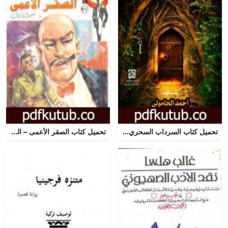
تحميل كتاب السرداب السحري PDF تأليف أحمد الحامولي مجانا [كامل]
تحميل كتاب الصقر الأعمى – الجزء الأول – سلسلة رجل المستحيل PDF تأليف نبيل فاروق مجانا [كامل]