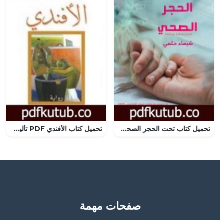
تحميل كتاب تحت الحجر الصحي PDF تأليف شيماء حلمي مجانا [كامل]
تحميل كتاب الأفندي PDF تأليف محمد ناجي مجانا [كامل]
صفحات مهمة