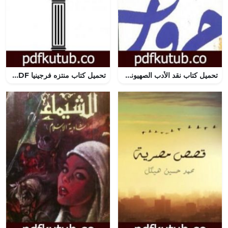
تحميل كتاب نقد الأدب الصهيوني PDF تأليف غالب هلسا مجانا [كامل]
تحميل كتاب منتزه فرجينيا PDF تأليف لوصيف تركية مجانا [كامل]