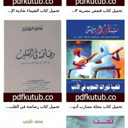
تحميل كتاب قصص مصرية PDF تأليف محمد حسين هيكل مجانا [كامل]
تحميل كتاب الشيماء شادية الإسلام PDF تأليف علي أحمد باكثير مجانا [كامل]
تحميل كتاب مجلة مسارب أدبية – العدد 3 PDF تأليف مسارب أدبية مجانا [كامل]
تحميل كتاب رصاصة في القلب PDF تأليف توفيق الحكيم مجانا [كامل]