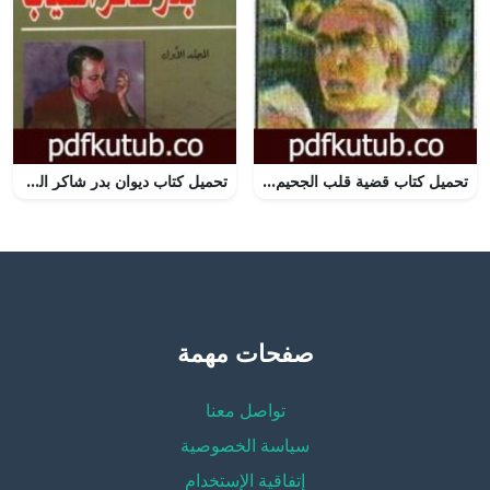
تحميل كتاب قضية قلب الجحيم – مغامرات ع×2 PDF تأليف نبيل فاروق مجانا [كامل]
تحميل كتاب ديوان بدر شاكر السياب PDF تأليف بدر شاكر السياب مجانا [كامل]
صفحات مهمة
تواصل معنا
سياسة الخصوصية
إتفاقية الإستخدام