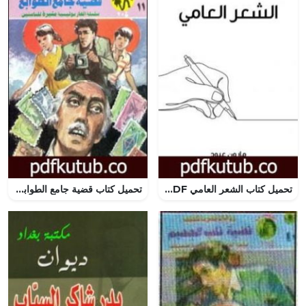
تحميل كتاب الشعر العامي PDF تأليف مارون عبود مجانا [كامل]
تحميل كتاب قضية جامع الطوابع – مغامرات ع×2 PDF تأليف نبيل فاروق مجانا [كامل]