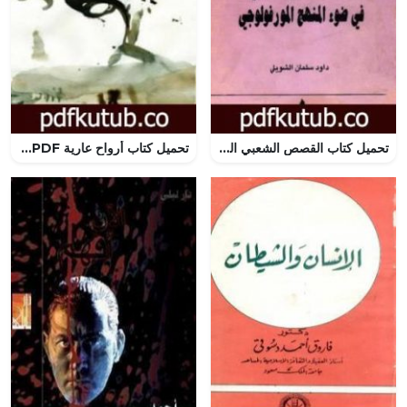
تحميل كتاب القصص الشعبي العراقي في ضوء المنهج المورفولوجي PDF تأليف داود سلمان الشويلي مجانا [كامل]
تحميل كتاب أرواح عارية PDF تأليف محمد حامد مجانا [كامل]