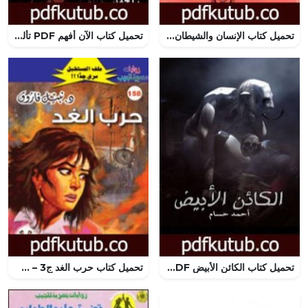
تحميل كتاب الإنسان والشيطان PDF تأليف فاروق أحمد الدسوقي مجانا [كامل]
تحميل كتاب الآن أفهم PDF تأليف أحمد خالد توفيق مجانا [كامل]
تحميل كتاب الكائن الأبيض PDF تأليف أحمد حسام مجانا [كامل]
تحميل كتاب حرب الغد ج3 – سلسلة ملف المستقبل PDF تأليف نبيل فاروق مجانا [كامل]