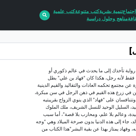
جتماع
تنمية بشرية
كتب متنوعة
كتب علمية
افة
مناهج وحلول دراسية
حت أقدام الأمهات” رواية تأخذك إلى ما يحدث في عالم ذكوري أو
فقط لأنه رجل، هكذا كان “فهاد بن علي” بطل
ة عن مجتمع تحكمه العادات والتقاليد والقيم الدينية
لدين في زرع هذه القيم في ذهن الرجل في سن مبكرة،
وتتنافسان على “فهاد” الذي ينوي الزواج بقريبتيه
حيد، السليل الوحيد للنسل الشريف، ملك الملوك
يدة، وعالم بلا علم، ومحارب بلا قصة”، أما سبب
لد، جاء إلى هذه الدنيا بدون صرخة الميلاد وهي “وجه
 وفهاد يمتاز بهذا عن بقية البشر”هذا الكتاب من