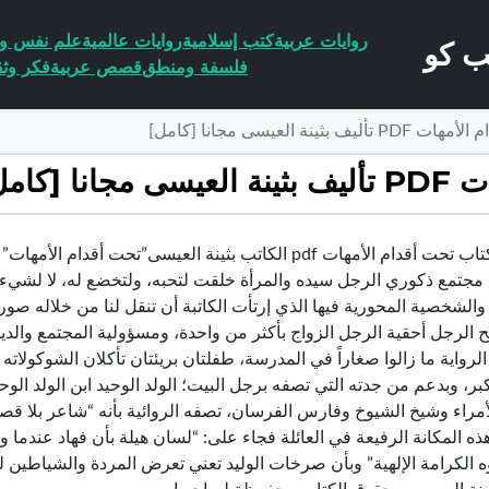
روايات عربية
كتب إسلامية
روايات عالمية
علم نفس وا
فلسفة ومنطق
قصص عربية
فكر وثق
نة العيسى مجانا [كامل]
[كامل]
تحميل كتاب تحت أقدام الأمهات pdf الكاتب بثينة العيسى”ت
 مجتمع ذكوري الرجل سيده والمرأة خلقت لتحبه، ولتخضع له، لا لشيء 
 والشخصية المحورية فيها الذي إرتأت الكاتبة أن تنقل لنا من خلاله صور
نح الرجل أحقية الرجل الزواج بأكثر من واحدة، ومسؤولية المجتمع وا
لرواية ما زالوا صغاراً في المدرسة، طفلتان بريئتان تأكلان الشوكولاته 
بر، وبدعم من جدته التي تصفه برجل البيت؛ الولد الوحيد ابن الولد الو
أمراء وشيخ الشيوخ وفارس الفرسان، تصفه الروائية بأنه “شاعر بلا قص
هذه المكانة الرفيعة في العائلة فجاء على: “لسان هيلة بأن فهاد عندما و
الكرامة الإلهية” وبأن صرخات الوليد تعني تعرض المردة والشياطين له،