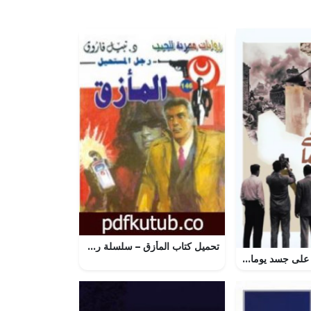
تحميل كتاب المأزق – سلسلة رجل المستحيل PDF تأليف نبيل فاروق مجانا [كامل]
تحميل كتاب غبار على جسد يوما PDF محمد عطوة مجانا