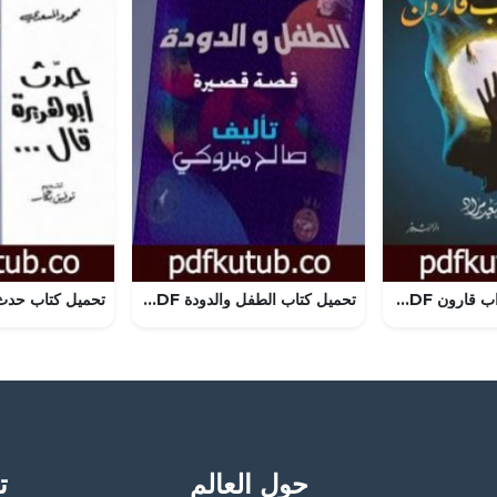
تحميل كتاب سرداب قارون PDF تأليف أحمد السعيد مراد مجانا [كامل]
تحميل كتاب الطفل والدودة PDF تأليف صالح مبروكي مجانا [كامل]
حول العالم
تح