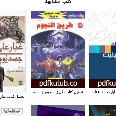
كتب مشابهة
تحميل كتاب عودة ليليت PDF تأليف جمانة حداد مجانا [كامل]
تحميل كتاب طريق النجوم ج1 – سلسلة ملف المستقبل PDF تأليف نبيل فاروق مجانا [كامل]