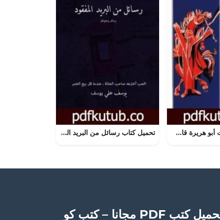
تحميل كتاب حدث أبو هريرة قال PDF تأليف محمود المسعدي مجانا [كامل]
تحميل كتاب رسائل من البريد المفقود PDF تأليف يوسف علي يوسف مجانا [كامل]
ميل كتب PDF مجانا – كتب كو