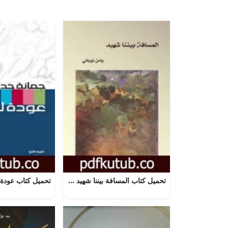
تحميل كتاب المسافة بيننا شهيد PDF تأليف يامن نوباني مجانا [كامل]